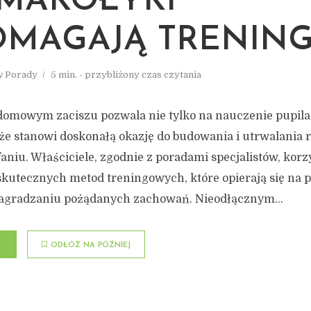
SMAKOŁYKI
MAGAJĄ TRENING
w
Porady
5 min. - przybliżony czas czytania
 domowym zaciszu pozwala nie tylko na nauczenie pupi
że stanowi doskonałą okazję do budowania i utrwalania re
iu. Właściciele, zgodnie z poradami specjalistów, korzy
skutecznych metod treningowych, które opierają się na
agradzaniu pożądanych zachowań. Nieodłącznym...
ODŁÓŻ NA PÓŹNIEJ