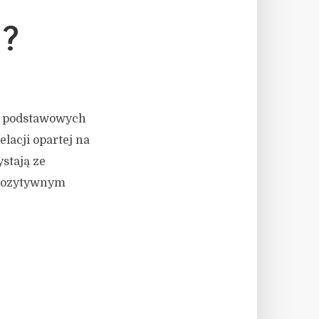
?
la podstawowych
lacji opartej na
stają ze
 pozytywnym