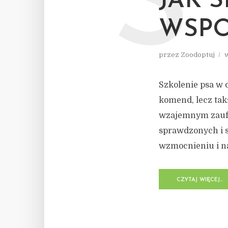
S
JAK 
WSPO
przez
Zoodoptuj
Szkolenie psa w
komend, lecz tak
wzajemnym zaufan
sprawdzonych i 
wzmocnieniu i n
CZYTAJ WIĘCEJ...