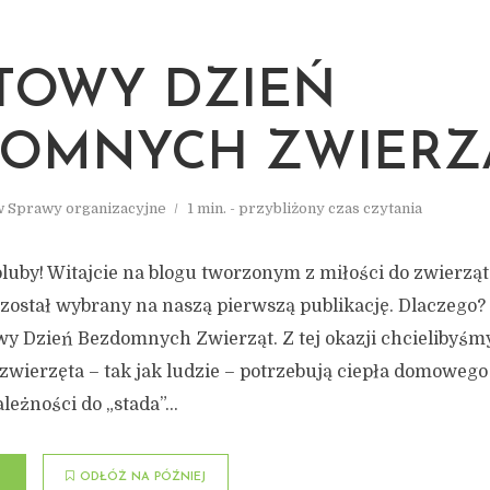
TOWY DZIEŃ
OMNYCH ZWIERZ
w
Sprawy organizacyjne
1 min. - przybliżony czas czytania
uby! Witajcie na blogu tworzonym z miłości do zwierząt.
ostał wybrany na naszą pierwszą publikację. Dlaczego? 
wy Dzień Bezdomnych Zwierząt. Z tej okazji chcielibyś
zwierzęta – tak jak ludzie – potrzebują ciepła domowego
leżności do „stada”...
ODŁÓŻ NA PÓŹNIEJ