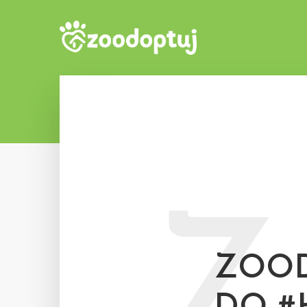
Z
ZOO