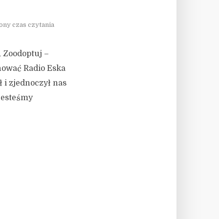
żony czas czytania
, Zoodoptuj –
ować Radio Eska
ł i zjednoczył nas
 jesteśmy