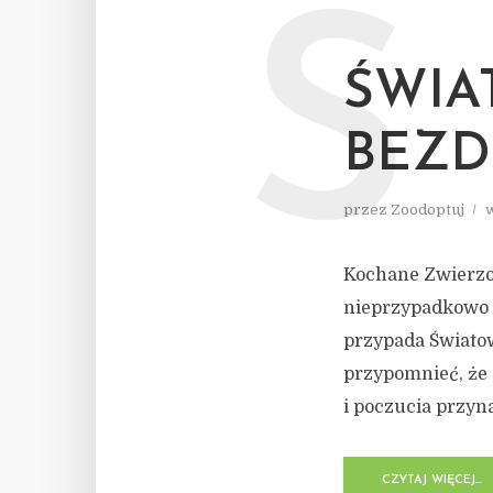
Ś
ŚWIA
BEZD
przez
Zoodoptuj
Kochane Zwierzol
nieprzypadkowo z
przypada Świato
przypomnieć, że 
i poczucia przyna
CZYTAJ WIĘCEJ...