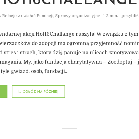
HOT16CHALLANGE
w
Relacje z działań Fundacji
,
Sprawy organizacyjne
2 min. - przybli
endarnej akcji Hot16Challange ruszyła! W związku z tym
ierzaczków do adopcji ma ogromną przyjemność nomin
i stres i strach, który dziś panuje na ulicach zmotywowa
magania. My, jako fundacja charytatywna – Zoodoptuj –
tyle gwiazd, osób, fundacji...
ODŁÓŻ NA PÓŹNIEJ