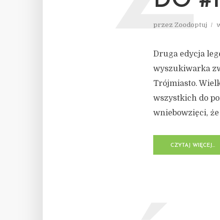
DO #
przez
Zoodoptuj
Druga edycja leg
wyszukiwarka zw
Trójmiasto. Wielk
wszystkich do po
wniebowzięci, że 
CZYTAJ WIĘCEJ...