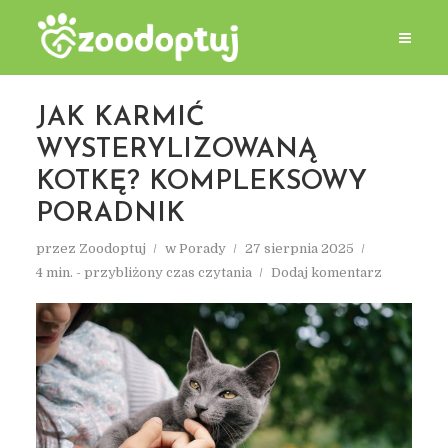
JAK KARMIĆ
WYSTERYLIZOWANĄ
KOTKĘ? KOMPLEKSOWY
PORADNIK
przez
Zoodoptuj
w
Porady
27 sierpnia 2025
4 min. - przybliżony czas czytania
Dodaj komentarz