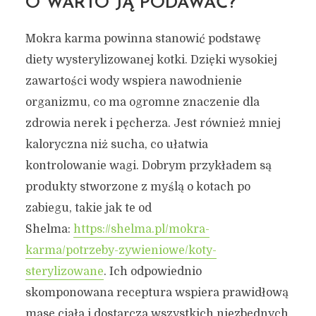
O WARTO JĄ PODAWAĆ?
Mokra karma powinna stanowić podstawę
diety wysterylizowanej kotki. Dzięki wysokiej
zawartości wody wspiera nawodnienie
organizmu, co ma ogromne znaczenie dla
zdrowia nerek i pęcherza. Jest również mniej
kaloryczna niż sucha, co ułatwia
kontrolowanie wagi. Dobrym przykładem są
produkty stworzone z myślą o kotach po
zabiegu, takie jak te od
Shelma:
https://shelma.pl/mokra-
karma/potrzeby-zywieniowe/koty-
sterylizowane
. Ich odpowiednio
skomponowana receptura wspiera prawidłową
masę ciała i dostarcza wszystkich niezbędnych