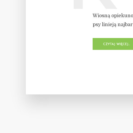
Wiosną opiekunow
psy linieją najbar
CZYTAJ WIĘCEJ...