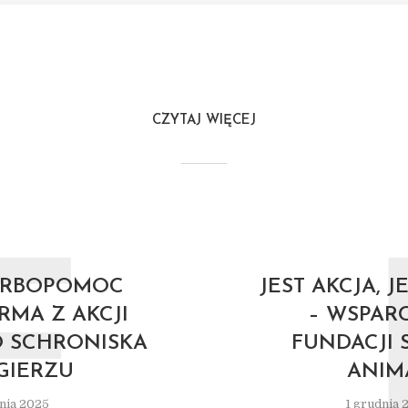
CZYTAJ WIĘCEJ
F
URBOPOMOC
JEST AKCJA, J
ARMA Z AKCJI
– WSPARC
O SCHRONISKA
FUNDACJI 
GIERZU
ANIM
nia 2025
1 grudnia 