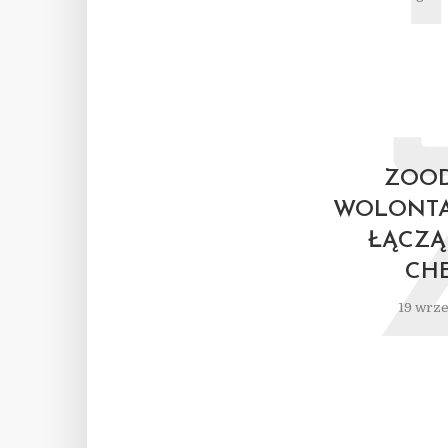
ZOOD
WOLONTA
ŁĄCZĄ
CH
19 wrze