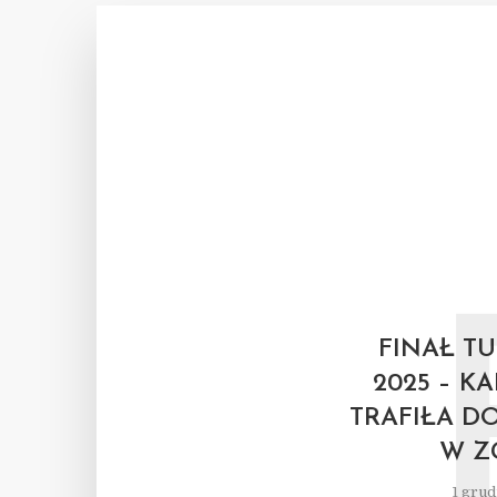
FINAŁ T
2025 – K
TRAFIŁA D
W Z
1 grud