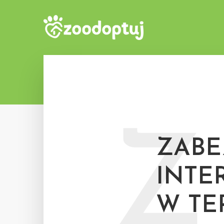
Z
ZABE
INTE
W TE