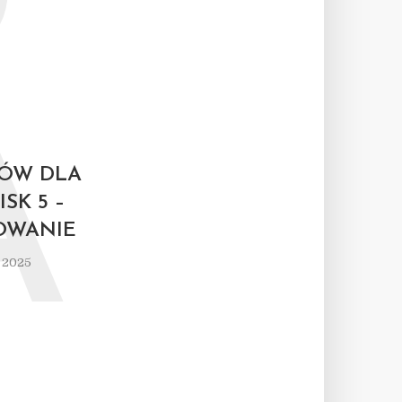
A
ÓW DLA
SK 5 –
OWANIE
 2025