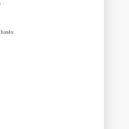
2
 hasło: