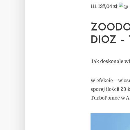
111 137,04 zł
ZOODO
DIOZ 
Jak doskonale wi
W efekcie – wios
sporej ilości! 2
TurboPomoc w An