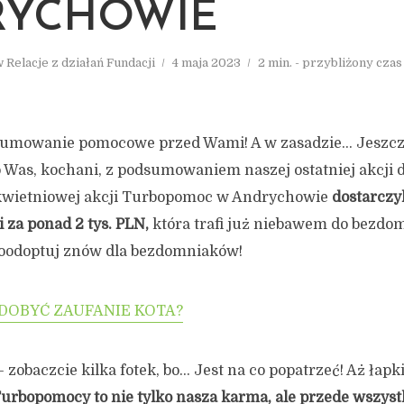
RYCHOWIE
w
Relacje z działań Fundacji
4 maja 2023
2 min. - przybliżony czas
mowanie pomocowe przed Wami! A w zasadzie… Jeszcz
Was, kochani, z podsumowaniem naszej ostatniej akcji 
kwietniowej akcji Turbopomoc w Andrychowie
dostarczy
i za ponad 2 tys. PLN,
która trafi już niebawem do bezd
oodoptuj znów dla bezdomniaków!
DOBYĆ ZAUFANIE KOTA?
zobaczcie kilka fotek, bo… Jest na co popatrzeć! Aż łapki 
Turbopomocy to nie tylko nasza karma, ale przede wszys