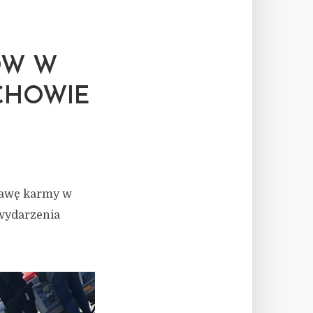
ÓW W
CHOWIE
stawę karmy w
 wydarzenia