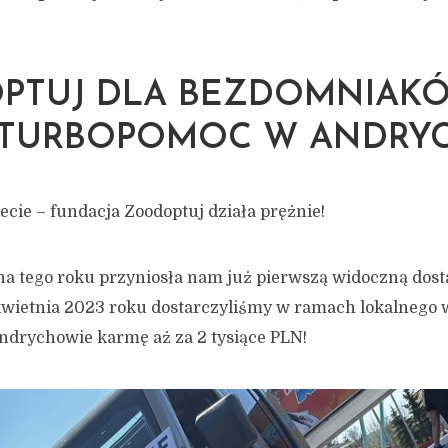
PTUJ DLA BEZDOMNIAK
– TURBOPOMOC W ANDRY
ecie – fundacja Zoodoptuj działa prężnie!
na tego roku przyniosła nam już pierwszą widoczną do
3 kwietnia 2023 roku dostarczyliśmy w ramach lokalnego
drychowie karmę aż za 2 tysiące PLN!