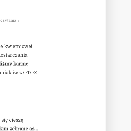
 czytania
e kwietniowe!
dostarczania
liśmy karmę
omniaków z OTOZ
się cieszą,
tkim zebrane aż…