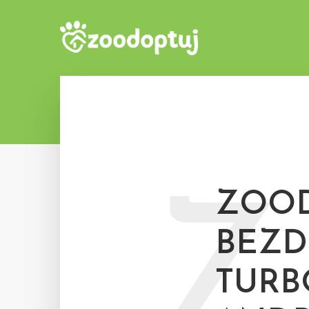
ZOOD
Z
BEZD
TUR