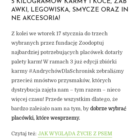
5 KILOGRAMÓW
KARMY I KOCE, ZAB
AWKI, LEGOWISKA, SMYCZE ORAZ IN
NE AKCESORIA!
Z kolei we wtorek 17 stycznia do trzech
wybranych przez fundację Zoodoptuj
najbardziej potrzebujących placówek dotarły
palety karm! W ramach 3 już edycji zbiórki
karmy #AndrychówDlaSchronisk zebraliśmy
przecież mnóstwo przysmaków, których
dystrybucja zajęła nam – tym razem – nieco
więcej czasu! Przede wszystkim dlatego, że
bardzo zależało nam na tym, by
dobrze wybrać
placówki, które wesprzemy.
Czytaj też:
JAK WYGLĄDA ŻYCIE Z PSEM