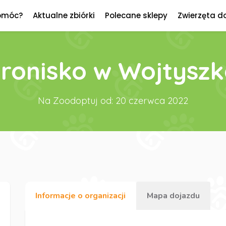
omóc?
Aktualne zbiórki
Polecane sklepy
Zwierzęta d
ronisko w Wojtysz
Na Zoodoptuj od: 20 czerwca 2022
Informacje o organizacji
Mapa dojazdu