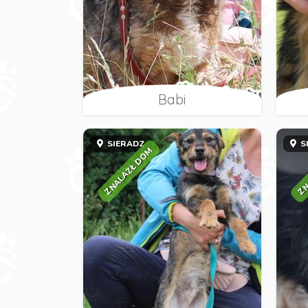
Babi
SIERADZ
S
ZNALAZŁ DOM
ZN