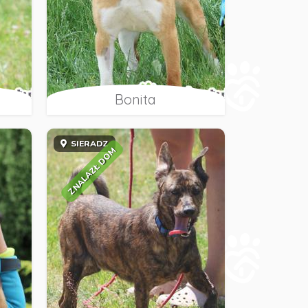
Bonita
SIERADZ
ZNALAZŁ DOM