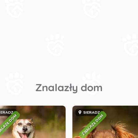
Znalazły dom
IERADZ
SIERADZ
ALAZŁ DOM
ZNALAZŁ DOM