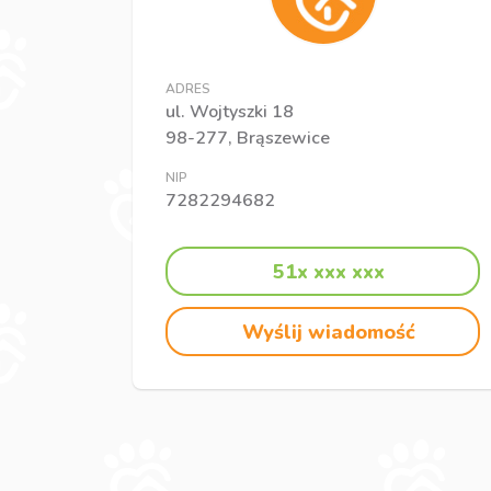
ADRES
ul. Wojtyszki 18
98-277, Brąszewice
NIP
7282294682
51x xxx xxx
Wyślij wiadomość