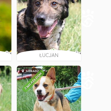
ŁUCJAN
SIERADZ
ZNALAZŁ DOM