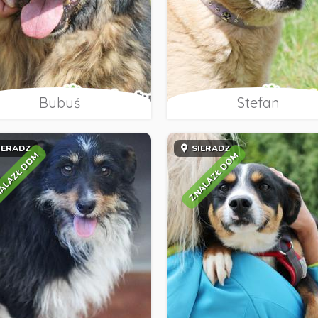
Bubuś
Stefan
IERADZ
SIERADZ
ALAZŁ DOM
ZNALAZŁ DOM