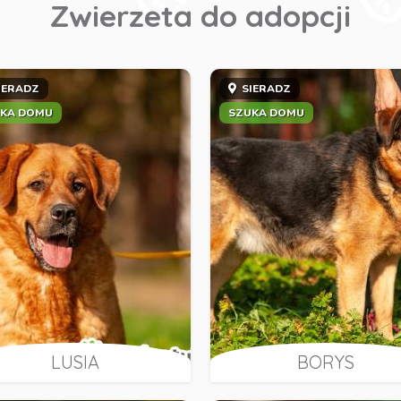
Zwierzeta do adopcji
IERADZ
SIERADZ
KA DOMU
SZUKA DOMU
LUSIA
BORYS