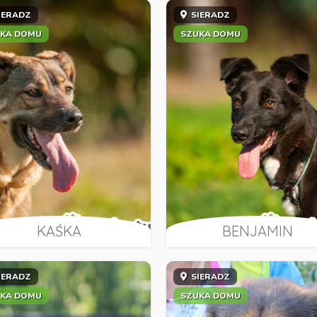
IERADZ
SIERADZ
KA DOMU
SZUKA DOMU
KAŚKA
BENJAMIN
IERADZ
SIERADZ
KA DOMU
SZUKA DOMU