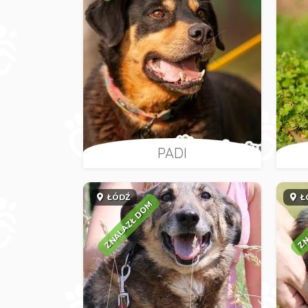
PADI
ŁÓDŹ
Ł
ZNALAZŁ DOM
ZN