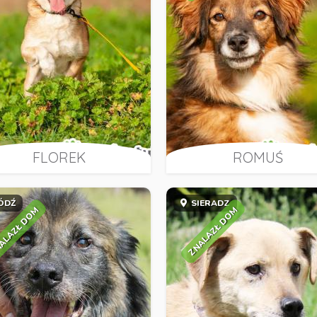
FLOREK
ROMUŚ
ÓDŹ
SIERADZ
ALAZŁ DOM
ZNALAZŁ DOM