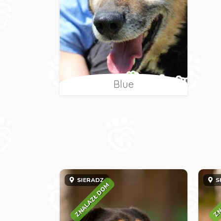
Blue
SIERADZ
S
ZNALAZŁ DOM
ZN