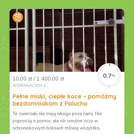
0.7
%
10,00 zł / 1 400,00 zł
WSPIERAJĄCYCH: 1
Pełne miski, ciepłe koce – pomóżmy
bezdomniakom z Palucha
Te zwierzaki nie mają nikogo poza nami. Nie
poproszą o pomoc, ale ich smutne oczy w
schroniskowych boksach mówią wszystko.