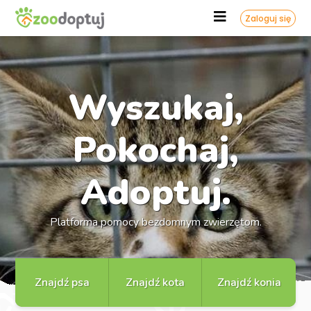
Zaloguj się
Wyszukaj,
Pokochaj,
Adoptuj.
Platforma pomocy bezdomnym zwierzętom.
Znajdź psa
Znajdź kota
Znajdź konia