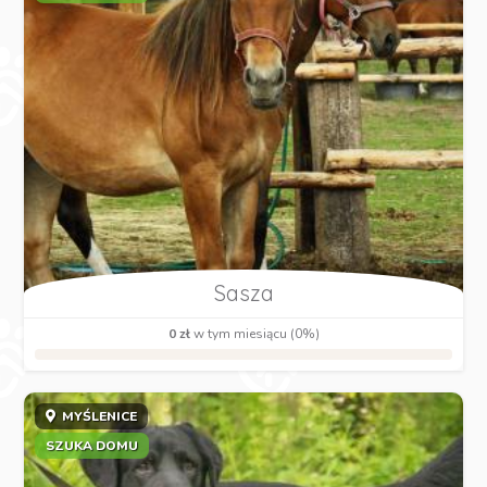
Sasza
0 zł
w tym miesiącu (0%)
MYŚLENICE
SZUKA DOMU