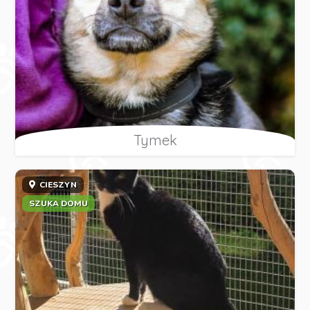
Tymek
CIESZYN
SZUKA DOMU