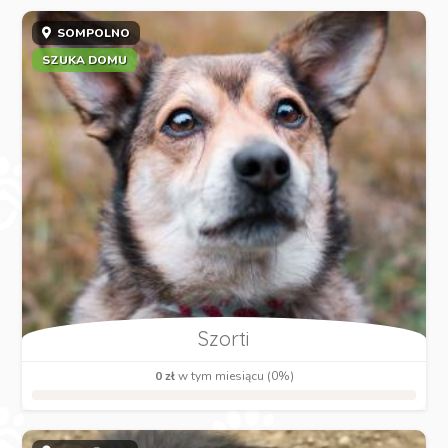
SOMPOLNO
SZUKA DOMU
Szorti
0 zł
w tym miesiącu (0%)