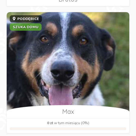
PODDĘBICE
SZUKA DOMU
Max
0 zł
w tym miesiącu (0%)