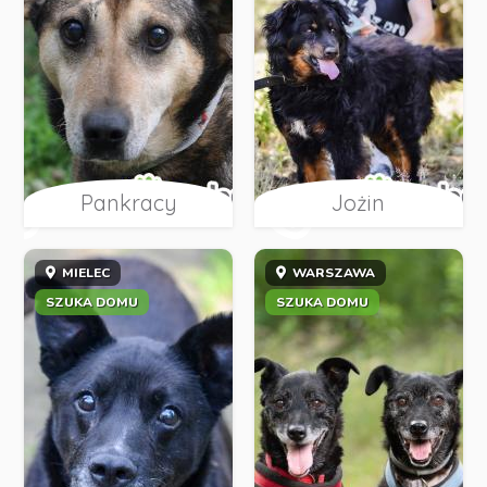
Pankracy
Jożin
MIELEC
WARSZAWA
SZUKA DOMU
SZUKA DOMU