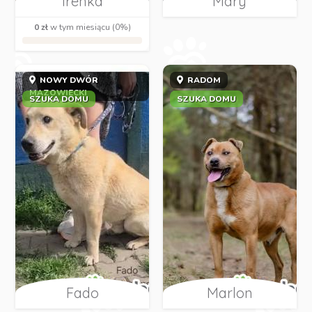
Irenka
Mary
0 zł
w tym miesiącu (0%)
NOWY DWÓR
RADOM
MAZOWIECKI
SZUKA DOMU
SZUKA DOMU
Fado
Marlon