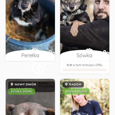
Perełka
Sówka
0 zł
w tym miesiącu (0%)
NOWY DWÓR
RADOM
MAZOWIECKI
SZUKA DOMU
SZUKA DOMU