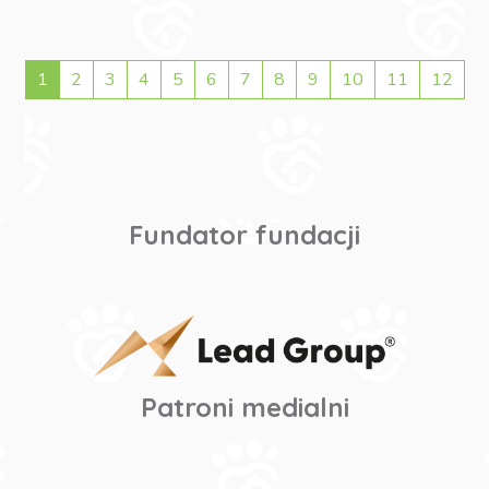
1
2
3
4
5
6
7
8
9
10
11
12
Fundator fundacji
Patroni medialni