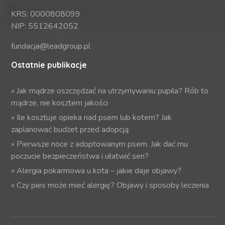
KRS: 0000808099
NIP: 5512642052
fundacja@leadgroup.pl
Ostatnie publikacje
»
Jak mądrze oszczędzać na utrzymywaniu pupila? Rób to
mądrze, nie kosztem jakości
»
Ile kosztuje opieka nad psem lub kotem? Jak
zaplanować budżet przed adopcją
»
Pierwsze noce z adoptowanym psem. Jak dać mu
poczucie bezpieczeństwa i ułatwić sen?
»
Alergia pokarmowa u kota – jakie daje objawy?
»
Czy pies może mieć alergię? Objawy i sposoby leczenia