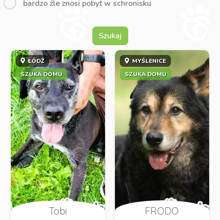
bardzo źle znosi pobyt w schronisku
Szukaj
ŁÓDŹ
MYŚLENICE
SZUKA DOMU
SZUKA DOMU
Tobi
FRODO