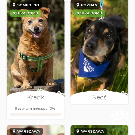
SOMPOLNO
POZNAŃ
SZUKA DOMU
SZUKA DOMU
Krecik
Neoś
0 zł
w tym miesiącu (0%)
WARSZAWA
WARSZAWA