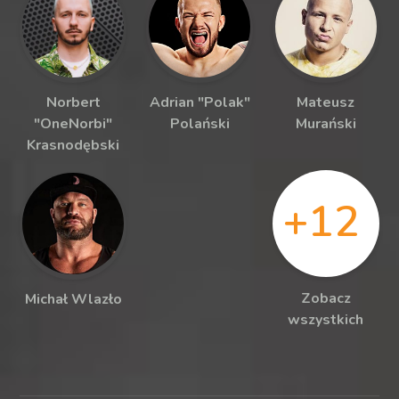
Norbert
Adrian "Polak"
Mateusz
"OneNorbi"
Polański
Murański
Krasnodębski
+12
Zobacz
Michał Wlazło
wszystkich