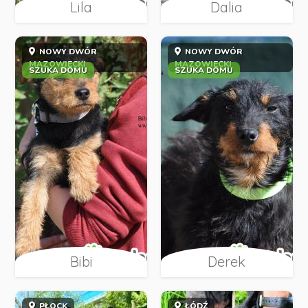
Lila
Dalia
NOWY DWÓR
NOWY DWÓR
MAZOWIECKI
MAZOWIECKI
SZUKA DOMU
SZUKA DOMU
Bibi
Derek
PŁOCK
ŁÓDŹ