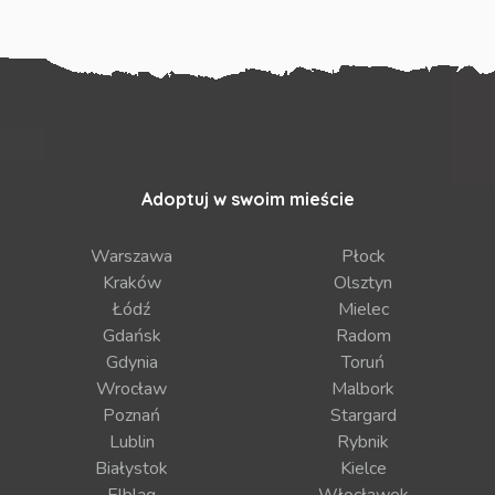
Adoptuj w swoim mieście
Warszawa
Płock
Kraków
Olsztyn
Łódź
Mielec
Gdańsk
Radom
Gdynia
Toruń
Wrocław
Malbork
Poznań
Stargard
Lublin
Rybnik
Białystok
Kielce
Elbląg
Włocławek