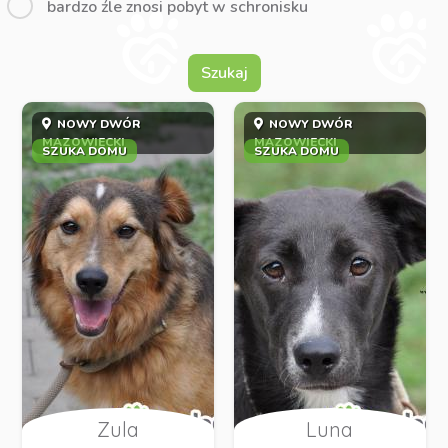
bardzo źle znosi pobyt w schronisku
Szukaj
NOWY DWÓR
NOWY DWÓR
MAZOWIECKI
MAZOWIECKI
SZUKA DOMU
SZUKA DOMU
Zula
Luna