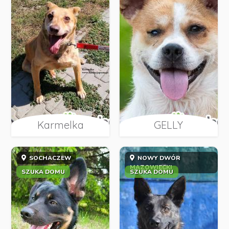
Karmelka
GELLY
SOCHACZEW
NOWY DWÓR
MAZOWIECKI
SZUKA DOMU
SZUKA DOMU