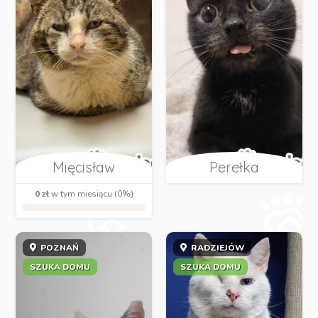
Mięcisław
Perełka
0 zł
w tym miesiącu (0%)
POZNAŃ
RADZIEJÓW
SZUKA DOMU
SZUKA DOMU