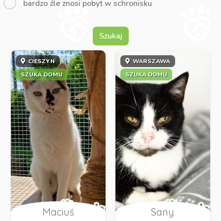
bardzo źle znosi pobyt w schronisku
Szukaj
CIESZYN
WARSZAWA
SZUKA DOMU
SZUKA DOMU
Maciuś
Sany