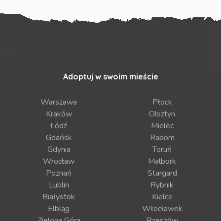
Adoptuj w swoim mieście
Warszawa
Płock
Kraków
Olsztyn
Łódź
Mielec
Gdańsk
Radom
Gdynia
Toruń
Wrocław
Malbork
Poznań
Stargard
Lublin
Rybnik
Białystok
Kielce
Elbląg
Włocławek
Zielona Góra
Rzeszów