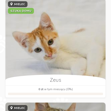
MIELEC
SZUKA DOMU
Zeus
0 zł
w tym miesiącu (0%)
MIELEC