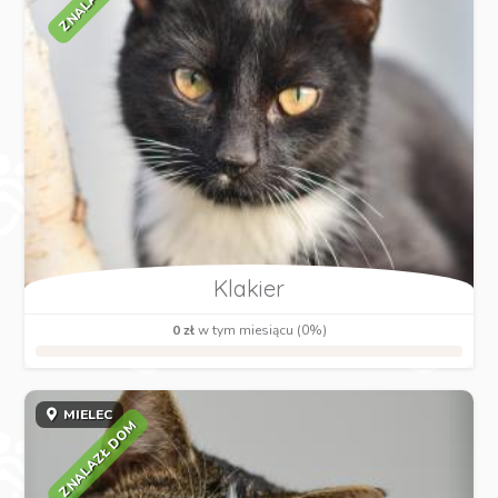
Klakier
0 zł
w tym miesiącu (0%)
MIELEC
ZNALAZŁ DOM