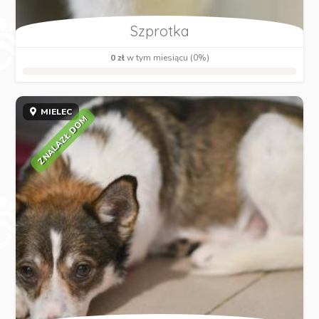
Szprotka
0 zł
w tym miesiącu (0%)
MIELEC
ZNALAZŁ DOM