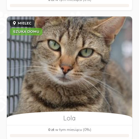
MIELEC
SZUKA DOMU
Lola
0 zł
w tym miesiącu (0%)