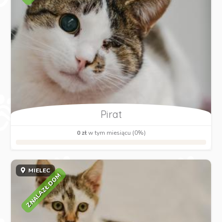
Pirat
0 zł
w tym miesiącu (0%)
MIELEC
ZNALAZŁ DOM