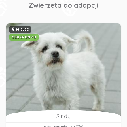
Zwierzeta do adopcji
MIELEC
SZUKA DOMU
Sindy
0 zł
w tym miesiącu (0%)