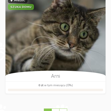
MIELEC
SZUKA DOMU
Arni
0 zł
w tym miesiącu (0%)