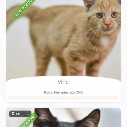
ZNALAZŁ DOM
Vinci
0 zł
w tym miesiącu (0%)
MIELEC
ZNALAZŁ DOM