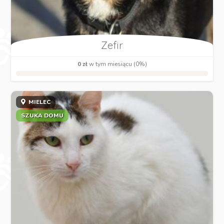
Zefir
0 zł
w tym miesiącu (0%)
MIELEC
SZUKA DOMU