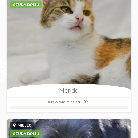
SZUKA DOMU
Merida
0 zł
w tym miesiącu (0%)
MIELEC
SZUKA DOMU