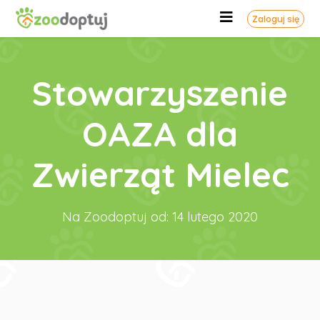
Zaloguj się
Stowarzyszenie
OAZA dla
Zwierząt Mielec
Na Zoodoptuj od: 14 lutego 2020