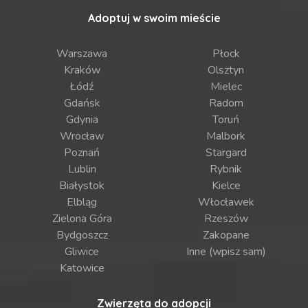
Adoptuj w swoim mieście
Warszawa
Płock
Kraków
Olsztyn
Łódź
Mielec
Gdańsk
Radom
Gdynia
Toruń
Wrocław
Malbork
Poznań
Stargard
Lublin
Rybnik
Białystok
Kielce
Elbląg
Włocławek
Zielona Góra
Rzeszów
Bydgoszcz
Zakopane
Gliwice
Inne (wpisz sam)
Katowice
Zwierzęta do adopcji