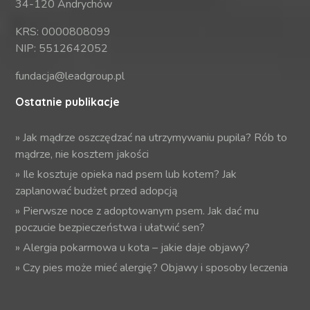
34-120 Andrychów
KRS: 0000808099
NIP: 5512642052
fundacja@leadgroup.pl
Ostatnie publikacje
»
Jak mądrze oszczędzać na utrzymywaniu pupila? Rób to
mądrze, nie kosztem jakości
»
Ile kosztuje opieka nad psem lub kotem? Jak
zaplanować budżet przed adopcją
»
Pierwsze noce z adoptowanym psem. Jak dać mu
poczucie bezpieczeństwa i ułatwić sen?
»
Alergia pokarmowa u kota – jakie daje objawy?
»
Czy pies może mieć alergię? Objawy i sposoby leczenia