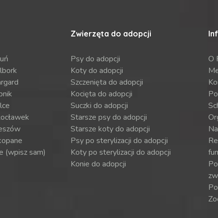
Zwierzęta do adopcji
In
ruń
Psy do adopcji
O 
lbork
Koty do adopcji
Me
argard
Szczenięta do adopcji
Ko
bnik
Kocięta do adopcji
Po
lce
Suczki do adopcji
Sch
ocławek
Starsze psy do adopcji
Or
eszów
Starsze koty do adopcji
Na
kopane
Psy po sterylizacji do adopcji
Re
e (wpisz sam)
Koty po sterylizacji do adopcji
fun
Konie do adopcji
Por
zw
Po
Zo