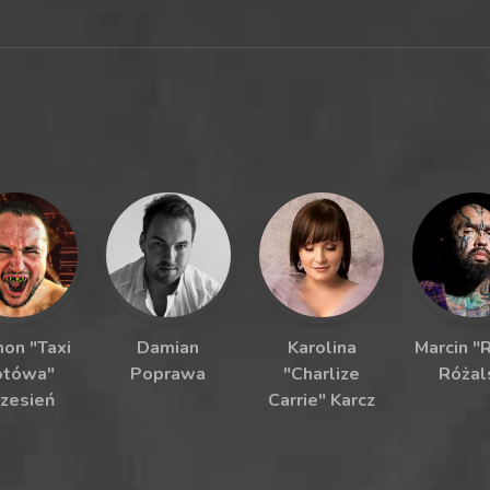
on "Taxi
Damian
Karolina
Marcin "
otówa"
Poprawa
"Charlize
Różal
zesień
Carrie" Karcz