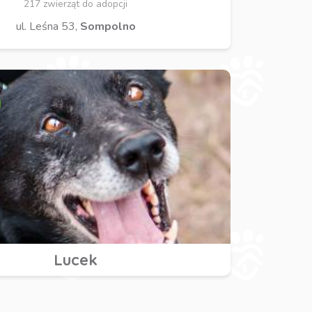
217 zwierząt do adopcji
ul. Leśna 53,
Sompolno
Lucek