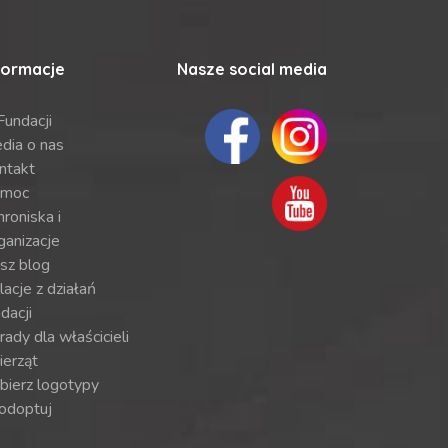
formacje
Nasze social media
Fundacji
dia o nas
ntakt
moc
roniska i
ganizacje
sz blog
lacje z działań
dacji
ady dla właścicieli
ierząt
bierz logotypy
odoptuj