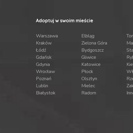
Adoptuj w swoim mieście
Warszawa
Elbląg
To
Kraków
Zielona Góra
Ma
Łódź
Bydgoszcz
St
Gdańsk
Gliwice
Ry
Gdynia
Katowice
Kie
Wrocław
Płock
Wł
Poznań
Olsztyn
Rz
Lublin
Mielec
Za
Białystok
Radom
Inn