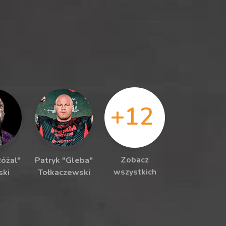
+12
Zobacz
Różal"
Patryk "Gleba"
wszystkich
ski
Tołkaczewski