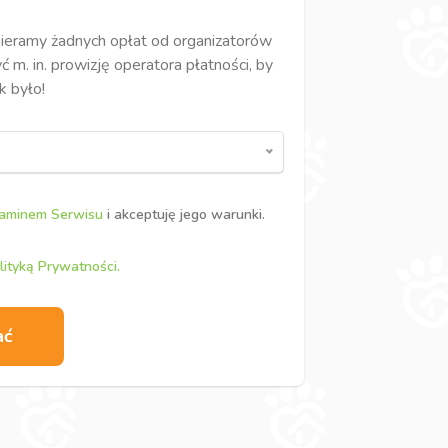
bieramy żadnych opłat od organizatorów
 m. in. prowizję operatora płatności, by
k było!
aminem Serwisu
i akceptuję jego warunki.
lityką Prywatności.
ać