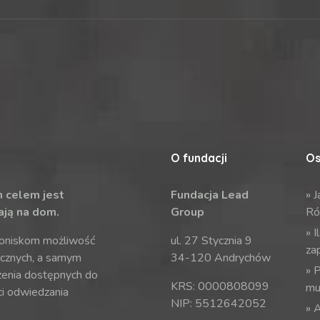
O fundacji
Os
m celem jest
Fundacja Lead
»
J
ają na dom.
Group
Ró
»
I
roniskom możliwość
ul. 27 Stycznia 9
za
cznych, a samym
34-120 Andrychów
»
P
zenia dostępnych do
KRS: 0000808099
mu
ci odwiedzania
NIP: 5512642052
»
A