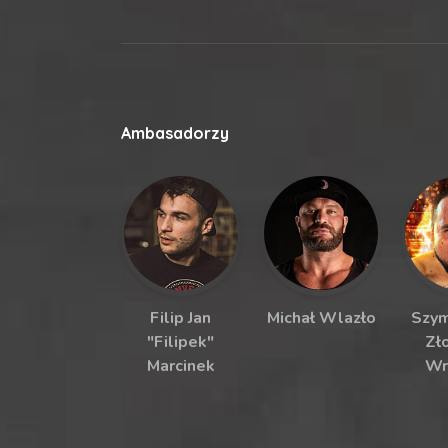
Ambasadorzy
Filip Jan
Michał Wlazło
Szym
"Filipek"
Zł
Marcinek
Wr