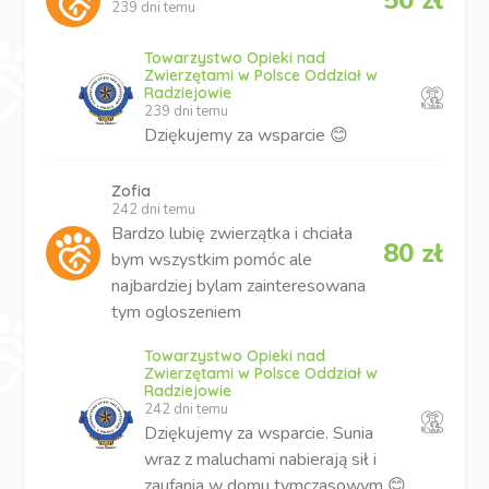
239 dni temu
Towarzystwo Opieki nad
Zwierzętami w Polsce Oddział w
Radziejowie
239 dni temu
Dziękujemy za wsparcie 😊
Zofia
242 dni temu
Bardzo lubię zwierzątka i chciała
80 zł
bym wszystkim pomóc ale
najbardziej bylam zainteresowana
tym ogloszeniem
Towarzystwo Opieki nad
Zwierzętami w Polsce Oddział w
Radziejowie
242 dni temu
Dziękujemy za wsparcie. Sunia
wraz z maluchami nabierają sił i
zaufania w domu tymczasowym 😊