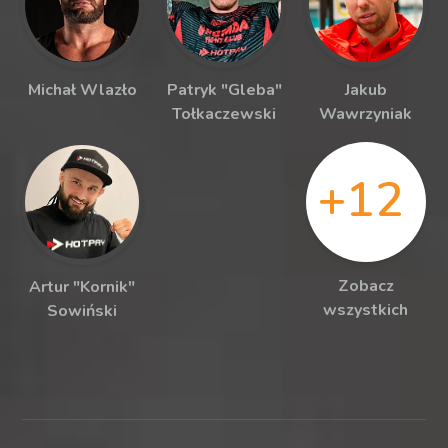
Michał Wlazło
Patryk "Gleba"
Jakub
Tołkaczewski
Wawrzyniak
+12
Zobacz
Artur "Kornik"
wszystkich
Sowiński