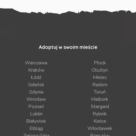
Adoptuj w swoim mieście
Warszawa
Płock
Kraków
Olsztyn
Łódź
Mielec
Gdańsk
Radom
Gdynia
Toruń
Wrocław
Malbork
Poznań
Stargard
Lublin
Rybnik
Białystok
Kielce
Elbląg
Włocławek
Zielona Góra
Rzeszów