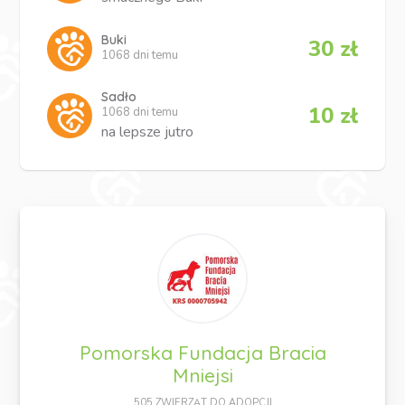
Buki
30 zł
1068 dni temu
Sadło
10 zł
1068 dni temu
na lepsze jutro
Pomorska Fundacja Bracia
Mniejsi
505 ZWIERZĄT DO ADOPCJI