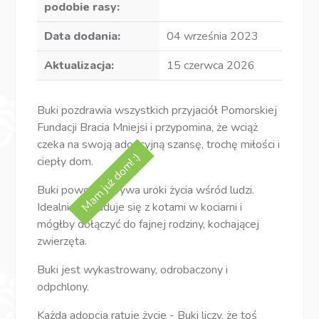
podobie rasy:
Data dodania:
04 września 2023
Aktualizacja:
15 czerwca 2026
Buki pozdrawia wszystkich przyjaciół Pomorskiej
Fundacji Bracia Mniejsi i przypomina, że wciąż
czeka na swoją adopcyjną szansę, trochę miłości i
Mam już dom! :)
ciepły dom.
Buki powoli odkrywa uroki życia wśród ludzi.
Idealnie dogaduje się z kotami w kociarni i
mógłby dołączyć do fajnej rodziny, kochającej
zwierzęta.
Buki jest wykastrowany, odrobaczony i
odpchlony.
Każda adopcja ratuje życie - Buki liczy, że toś