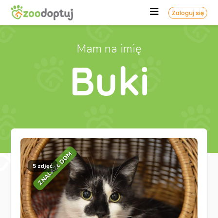
Zaloguj się
Mam na imię
Buki
ZNALAZŁ DOM
5 zdjęć