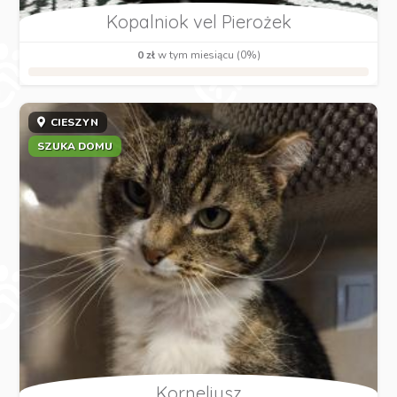
Kopalniok vel Pierożek
0 zł
w tym miesiącu (0%)
CIESZYN
SZUKA DOMU
Korneliusz