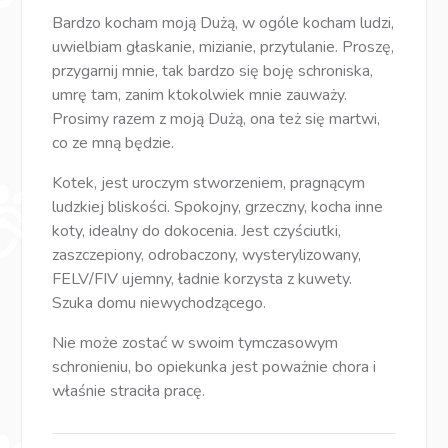
Bardzo kocham moją Dużą, w ogóle kocham ludzi,
uwielbiam głaskanie, mizianie, przytulanie. Proszę,
przygarnij mnie, tak bardzo się boję schroniska,
umrę tam, zanim ktokolwiek mnie zauważy.
Prosimy razem z moją Dużą, ona też się martwi,
co ze mną będzie.
Kotek, jest uroczym stworzeniem, pragnącym
ludzkiej bliskości. Spokojny, grzeczny, kocha inne
koty, idealny do dokocenia. Jest czyściutki,
zaszczepiony, odrobaczony, wysterylizowany,
FELV/FIV ujemny, ładnie korzysta z kuwety.
Szuka domu niewychodzącego.
Nie może zostać w swoim tymczasowym
schronieniu, bo opiekunka jest poważnie chora i
właśnie straciła pracę.