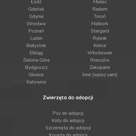
Łódź
Mielec
Gdańsk
Radom
Gdynia
Toruń
Wrocław
Malbork
Poznań
Stargard
Lublin
Rybnik
Białystok
Kielce
Elbląg
Włocławek
Zielona Góra
Rzeszów
Bydgoszcz
Zakopane
Gliwice
Inne (wpisz sam)
Katowice
Zwierzęta do adopcji
Psy do adopcji
Koty do adopcji
Szczenięta do adopcji
Kocięta do adopcji