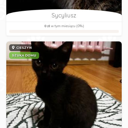
Sycyliusz
0 zł
w tym miesiącu (0%)
CIESZYN
SZUKA DOMU