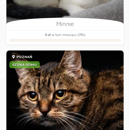
Minnie
0 zł
w tym miesiącu (0%)
POZNAŃ
SZUKA DOMU