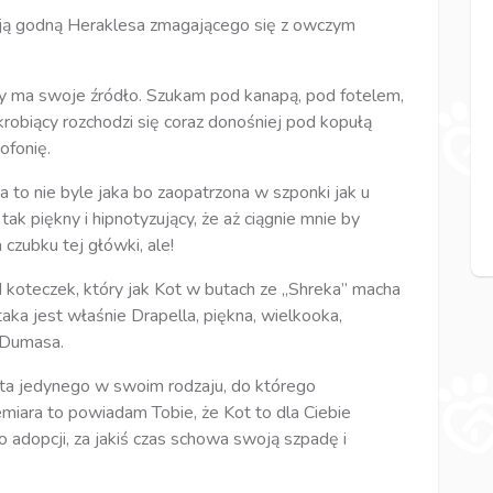
nacją godną Heraklesa zmagającego się z owczym
ący ma swoje źródło. Szukam pod kanapą, pod fotelem,
krobiący rozchodzi się coraz donośniej pod kopułą
ofonię.
ka to nie byle jaka bo zaopatrzona w szponki jak u
tak piękny i hipnotyzujący, że aż ciągnie mnie by
 czubku tej główki, ale!
d koteczek, który jak Kot w butach ze „Shreka” macha
ka jest właśnie Drapella, piękna, wielkooka,
 Dumasa.
ota jedynego w swoim rodzaju, do którego
iemiara to powiadam Tobie, że Kot to dla Ciebie
 adopcji, za jakiś czas schowa swoją szpadę i