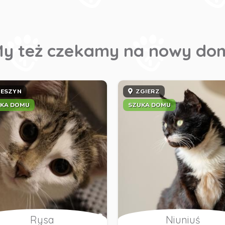
y też czekamy na nowy do
IESZYN
ZGIERZ
KA DOMU
SZUKA DOMU
Rysa
Niuniuś