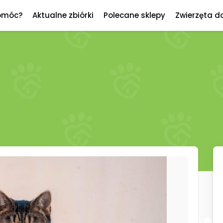
omóc?
Aktualne zbiórki
Polecane sklepy
Zwierzęta d
a