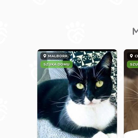
M
MALBORK
C
SZUKA DOMU
SZU