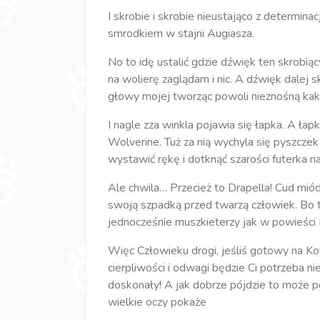
I skrobie i skrobie nieustająco z determi
smrodkiem w stajni Augiasza.
No to idę ustalić gdzie dźwięk ten skrobi
na wolierę zaglądam i nic. A dźwięk dalej s
głowy mojej tworząc powoli nieznośną kak
I nagle zza winkla pojawia się łapka. A łap
Wolverine. Tuż za nią wychyla się pyszczek 
wystawić rękę i dotknąć szarości futerka na
Ale chwila… Przecież to Drapella! Cud mió
swoją szpadką przed twarzą człowiek. Bo ta
jednocześnie muszkieterzy jak w powieści
Więc Człowieku drogi, jeśliś gotowy na K
cierpliwości i odwagi będzie Ci potrzeba n
doskonały! A jak dobrze pójdzie to może po
wielkie oczy pokaże