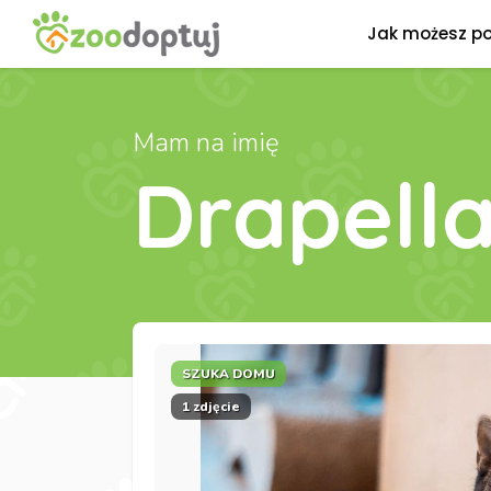
Jak możesz p
Mam na imię
Drapell
SZUKA DOMU
1 zdjęcie