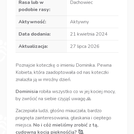
Rasa lub w
Dachowiec
podobie rasy:
Aktywność:
Aktywny
Data dodania:
21 kwietnia 2024
Aktualizacja:
27 lipca 2026
Poznajcie koteczkę o imieniu Dominika. Pewna
Kobieta, która zaadoptowała od nas koteczki
znalazła ją w mroźny dzień.
Dominisia
robiła wszystko co w jej kociej mocy,
by zwrócić na siebie czyjąś uwagę.🙏
Zaczepiała ludzi, głośno miauczała, bardzo
pragnęła zainteresowania, głaskania i ciepłego
miejsca.
No i cóż mieliśmy zrobić z tą,
cudowną kocią pięknośćią? 🥰.