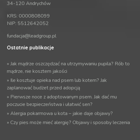
34-120 Andrychów
KRS: 0000808099
NIP: 5512642052
fundacja@leadgroup.pl
Ostatnie publikacje
»
Jak mądrze oszczędzać na utrzymywaniu pupila? Rób to
mądrze, nie kosztem jakości
»
Ile kosztuje opieka nad psem lub kotem? Jak
zaplanować budżet przed adopcją
»
Pierwsze noce z adoptowanym psem. Jak dać mu
poczucie bezpieczeństwa i ułatwić sen?
»
Alergia pokarmowa u kota – jakie daje objawy?
»
Czy pies może mieć alergię? Objawy i sposoby leczenia