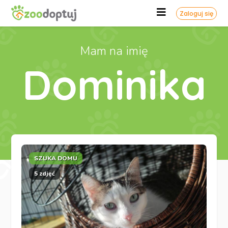
Zaloguj się
Mam na imię
Dominika
SZUKA DOMU
5 zdjęć