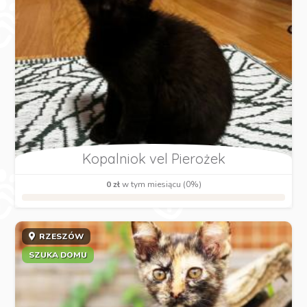
Kopalniok vel Pierożek
0 zł
w tym miesiącu (0%)
RZESZÓW
SZUKA DOMU