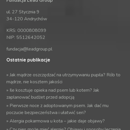
Fundacja Lead Group
ul. 27 Stycznia 9
34-120 Andrychów
KRS: 0000808099
NIP: 5512642052
fundacja@leadgroup.pl
Ostatnie publikacje
»
Jak mądrze oszczędzać na utrzymywaniu pupila? Rób to
mądrze, nie kosztem jakości
»
Ile kosztuje opieka nad psem lub kotem? Jak
zaplanować budżet przed adopcją
»
Pierwsze noce z adoptowanym psem. Jak dać mu
poczucie bezpieczeństwa i ułatwić sen?
»
Alergia pokarmowa u kota – jakie daje objawy?
»
Czy pies może mieć alergię? Objawy i sposoby leczenia