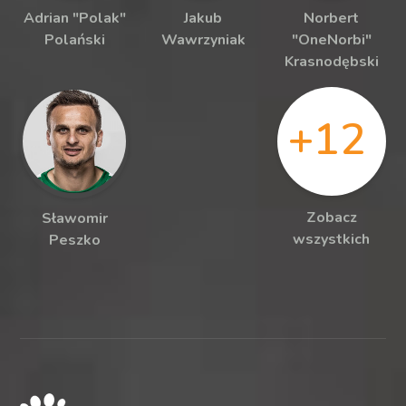
Adrian "Polak"
Jakub
Norbert
Polański
Wawrzyniak
"OneNorbi"
Krasnodębski
+12
Zobacz
Sławomir
wszystkich
Peszko