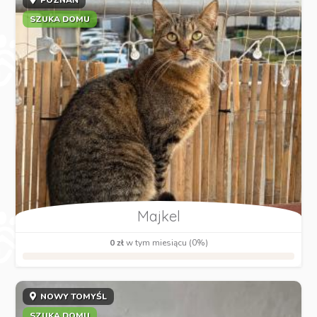
SZUKA DOMU
Majkel
0 zł
w tym miesiącu (0%)
NOWY TOMYŚL
SZUKA DOMU