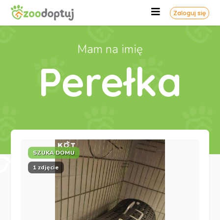
Zaloguj się
Mam na imię
Perełka
SZUKA DOMU
1 zdjęcie