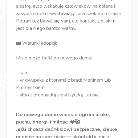
siostrę, albo wskakuje człowiekowi na kolana i
zasypia słodko, wystawiając brzuszek do miziania.
Potrafi też bawić się sam, ale kontakt z bliskimi
jest dla niego bardzo ważny.
🏡 Warunki adopcji:
Misio może trafić do nowego domu:
– sam,
– w dwupaku z którymś z braci: Merlinem lub
Promyczkiem,
– albo z drobniutką siostrzyczką Leosią.
Do nowego domu wniesie ogrom uroku,
puchu, energii i miłości.❤️🥰
Jeśli chcesz dać Misio­wi bezpieczne, ciepłe
miejsce na całe życie — skontaktuj się z