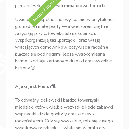
Mam już dom! :)
przez mieszkanie niczym miniaturowe tornada.
Uwielbiają wspólne zabawy, spanie w przytulonej
gromadce i małe psoty — a wieczorem chętnie
zasypiają przy człowieku lub na kolanach.
Współorganizują też „porządki” oraz witają
wracających domowników, oczywiście radośnie
plącząc się pod nogami. Jedzą wysokomięsną
karmę i kochają kartonowe drapaki oraz wszelkie
kartony.😉
A jaki jest Misio?🐈
To odważny, ciekawski i bardzo towarzyski
młodziak, który uwielbia wszystkie kocie zabawki,
wspinaczki, dzikie gonitwy oraz zapasy z
rodzeństwem. Gdy się wyszaleje, robi się z niego
wyjątkowy przytulak — wtula się w brata czy