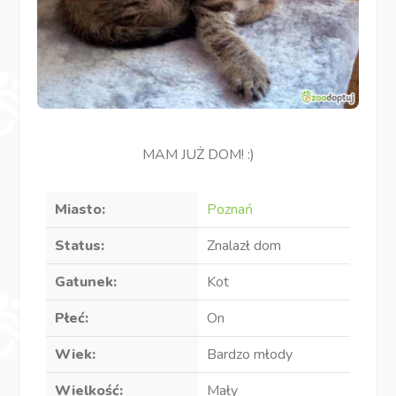
MAM JUŻ DOM! :)
Miasto:
Poznań
Status:
Znalazł dom
Gatunek:
Kot
Płeć:
On
Wiek:
Bardzo młody
Wielkość:
Mały