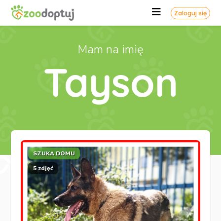
Zaloguj się
Mam na imię
Tayson
SZUKA DOMU
5 zdjęć