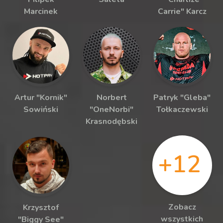
Marcinek
Carrie" Karcz
Artur "Kornik"
Norbert
Patryk "Gleba"
Sowiński
"OneNorbi"
Tołkaczewski
Krasnodębski
+12
Zobacz
Krzysztof
wszystkich
"Biggy See"