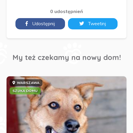
0 udostępnień
Udostępnij
Tweetinj
My też czekamy na nowy dom!
WARSZAWA
SZUKA DOMU