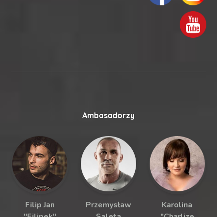
Ambasadorzy
Filip Jan
Przemysław
Karolina
"Filipek"
Saleta
"Charlize