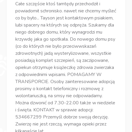
Całe szczęście ktoś tamtędy przechodził i
powiadomił schronisko. nawet nie chcemy myśleć
co by było... Tayson jest kontaktowym psiakiem,
lubi spacery na których się odpręża. Szukamy dla
niego dobrego domu, który wynagrodzi mu
krzywdę jaka go spotkała. Do nowego domu psy
(co do których nie było przeciwwskazań
zdrowotnych) jadą wysterylizowane, wszystkie
posiadają komplet szczepień, są zaczipowane,
opiekun otrzymuje książeczkę zdrowia zwierzaka
z odpowiednimi wpisami. POMAGAMY W
TRANSPORCIE. Osoby zainteresowane adopcją
prosimy o kontakt telefoniczny i rozmowę z
wolontariuszką, na smsy nie odpowiadamy.
Można dzwonić od 7.30-22.00 także w niedziele
i święta. KONTAKT w sprawie adopcji:
534667299 Przemyśl dobrze swoją decyzję.
Zwierzę nie jest rzeczą, wymaga opieki przez
kilkanaście lat.