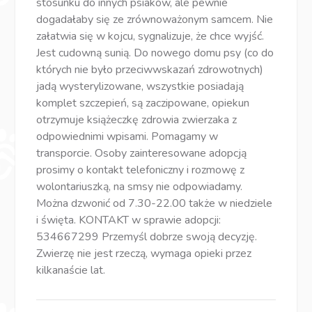
stosunku do innych psiaków, ale pewnie
dogadałaby się ze zrównoważonym samcem. Nie
załatwia się w kojcu, sygnalizuje, że chce wyjść.
Jest cudowną sunią. Do nowego domu psy (co do
których nie było przeciwwskazań zdrowotnych)
jadą wysterylizowane, wszystkie posiadają
komplet szczepień, są zaczipowane, opiekun
otrzymuje książeczkę zdrowia zwierzaka z
odpowiednimi wpisami. Pomagamy w
transporcie. Osoby zainteresowane adopcją
prosimy o kontakt telefoniczny i rozmowę z
wolontariuszką, na smsy nie odpowiadamy.
Można dzwonić od 7.30-22.00 także w niedziele
i święta. KONTAKT w sprawie adopcji:
534667299 Przemyśl dobrze swoją decyzję.
Zwierzę nie jest rzeczą, wymaga opieki przez
kilkanaście lat.