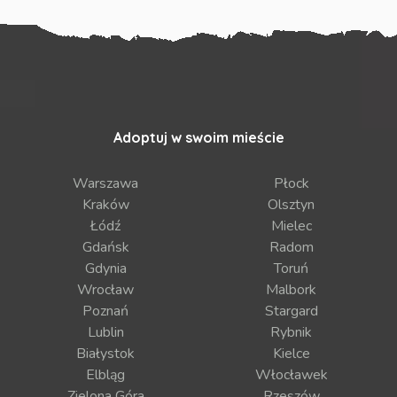
Adoptuj w swoim mieście
Warszawa
Płock
Kraków
Olsztyn
Łódź
Mielec
Gdańsk
Radom
Gdynia
Toruń
Wrocław
Malbork
Poznań
Stargard
Lublin
Rybnik
Białystok
Kielce
Elbląg
Włocławek
Zielona Góra
Rzeszów