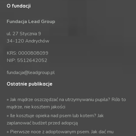
O fundacji
Fundacja Lead Group
ul. 27 Stycznia 9
34-120 Andrychów
KRS: 0000808099
NIP: 5512642052
fundacja@leadgroup.pl
Ostatnie publikacje
»
Jak mądrze oszczędzać na utrzymywaniu pupila? Rób to
mądrze, nie kosztem jakości
»
Ile kosztuje opieka nad psem lub kotem? Jak
zaplanować budżet przed adopcją
»
Pierwsze noce z adoptowanym psem. Jak dać mu