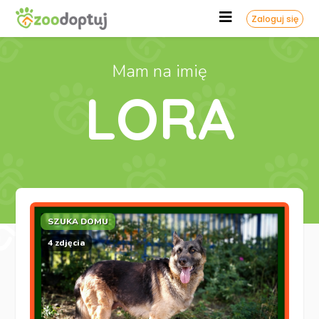
Zaloguj się
Mam na imię
LORA
SZUKA DOMU
4 zdjęcia