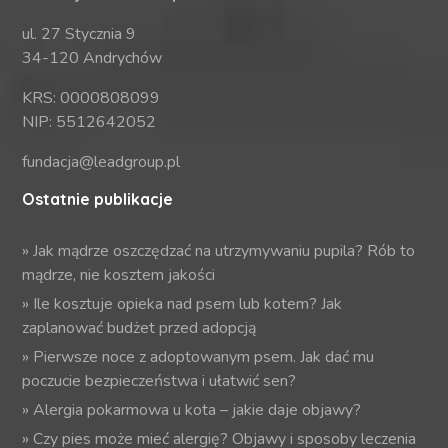
ul. 27 Stycznia 9
34-120 Andrychów
KRS: 0000808099
NIP: 5512642052
fundacja@leadgroup.pl
Ostatnie publikacje
»
Jak mądrze oszczędzać na utrzymywaniu pupila? Rób to
mądrze, nie kosztem jakości
»
Ile kosztuje opieka nad psem lub kotem? Jak
zaplanować budżet przed adopcją
»
Pierwsze noce z adoptowanym psem. Jak dać mu
poczucie bezpieczeństwa i ułatwić sen?
»
Alergia pokarmowa u kota – jakie daje objawy?
»
Czy pies może mieć alergię? Objawy i sposoby leczenia