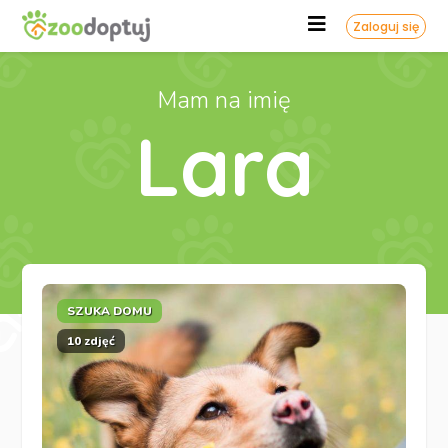
Zaloguj się
Mam na imię
Lara
SZUKA DOMU
10 zdjęć