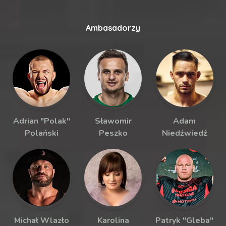
Ambasadorzy
Adrian "Polak"
Sławomir
Adam
Polański
Peszko
Niedźwiedź
Michał Wlazło
Karolina
Patryk "Gleba"