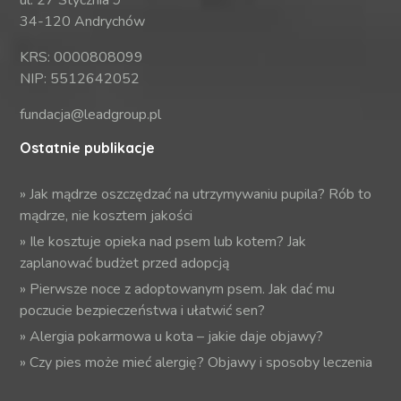
ul. 27 Stycznia 9
34-120 Andrychów
KRS: 0000808099
NIP: 5512642052
fundacja@leadgroup.pl
Ostatnie publikacje
»
Jak mądrze oszczędzać na utrzymywaniu pupila? Rób to
mądrze, nie kosztem jakości
»
Ile kosztuje opieka nad psem lub kotem? Jak
zaplanować budżet przed adopcją
»
Pierwsze noce z adoptowanym psem. Jak dać mu
poczucie bezpieczeństwa i ułatwić sen?
»
Alergia pokarmowa u kota – jakie daje objawy?
»
Czy pies może mieć alergię? Objawy i sposoby leczenia