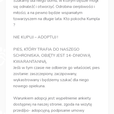
Szukamy dla niego domu, w którym będzie mógł
się odnaleźć i otworzyć. Odrobina cierpliwości i
miłości, a na pewno będzie wspaniałym
towarzyszem na długie lata. Kto pokocha Kumpla
?
NIE KUPUJ – ADOPTUJ !
PIES, KTÓRY TRAFIA DO NASZEGO
SCHRONISKA, OBJĘTY JEST 14-DNIOWĄ
KWARANTANNĄ.
Jeśli w tym czasie nie odbierze go właściciel, pies
zostanie: zaszczepiony, zaczipowany,
wykastrowany i będziemy szukać dla niego
nowego opiekuna.
Warunkiem adopcji jest wypełnienie ankiety
dostępnej na naszej stronie, zgoda na wizytę
przed/po- adopcyjną, podpisanie umowy