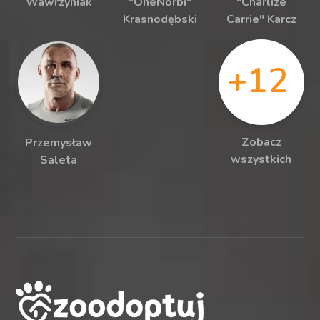
Wawrzyniak
"OneNorbi"
"Charlize
Krasnodębski
Carrie" Karcz
+12
Zobacz
Przemysław
wszystkich
Saleta