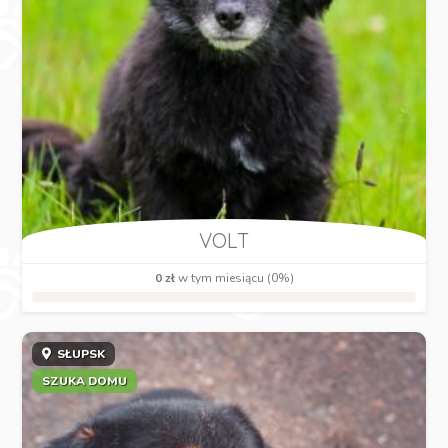
VOLT
0 zł
w tym miesiącu (0%)
SŁUPSK
SZUKA DOMU