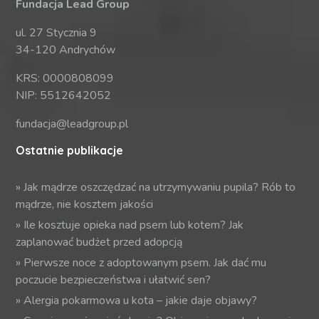
Fundacja Lead Group
ul. 27 Stycznia 9
34-120 Andrychów
KRS: 0000808099
NIP: 5512642052
fundacja@leadgroup.pl
Ostatnie publikacje
»
Jak mądrze oszczędzać na utrzymywaniu pupila? Rób to
mądrze, nie kosztem jakości
»
Ile kosztuje opieka nad psem lub kotem? Jak
zaplanować budżet przed adopcją
»
Pierwsze noce z adoptowanym psem. Jak dać mu
poczucie bezpieczeństwa i ułatwić sen?
»
Alergia pokarmowa u kota – jakie daje objawy?