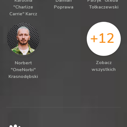
Karolina
Damian
Patryk "Gleba"
"Charlize
Poprawa
Tołkaczewski
Carrie" Karcz
+12
Zobacz
Norbert
wszystkich
"OneNorbi"
Krasnodębski