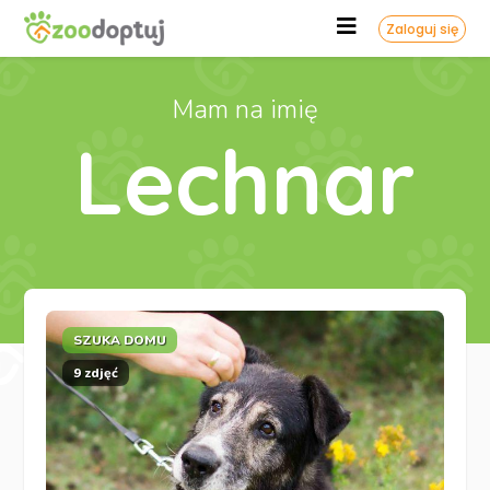
Zaloguj się
Mam na imię
Lechnar
SZUKA DOMU
9 zdjęć