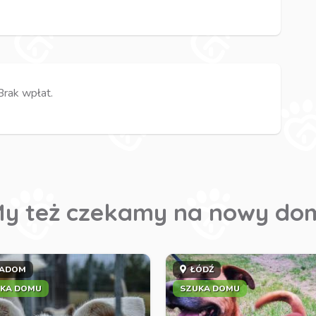
Brak wpłat.
y też czekamy na nowy do
ADOM
ŁÓDŹ
KA DOMU
SZUKA DOMU