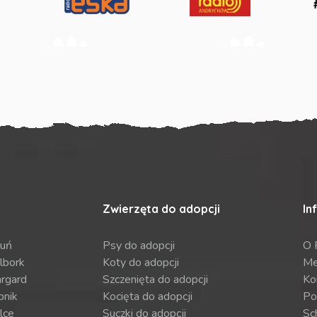
Zwierzęta do adopcji
In
ruń
Psy do adopcji
O 
lbork
Koty do adopcji
Me
argard
Szczenięta do adopcji
Ko
bnik
Kocięta do adopcji
Po
lce
Suczki do adopcji
Sch