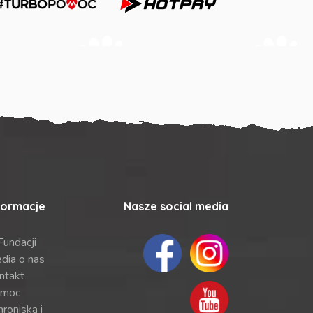
formacje
Nasze social media
Fundacji
dia o nas
ntakt
moc
roniska i