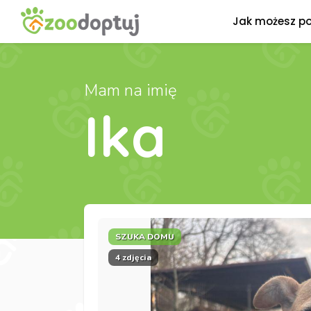
Jak możesz p
Mam na imię
Ika
SZUKA DOMU
4 zdjęcia