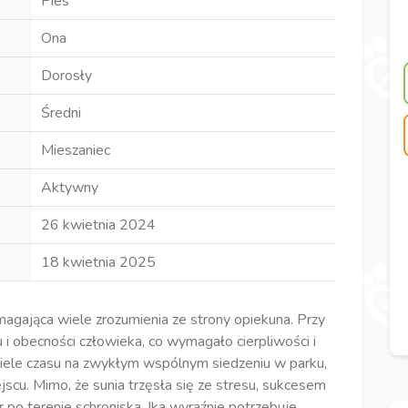
Pies
Ona
Dorosły
Średni
Mieszaniec
Aktywny
26 kwietnia 2024
18 kwietnia 2025
magająca wiele zrozumienia ze strony opiekuna. Przy
 i obecności człowieka, co wymagało cierpliwości i
 wiele czasu na zwykłym wspólnym siedzeniu w parku,
jscu. Mimo, że sunia trzęsła się ze stresu, sukcesem
er po terenie schroniska. Ika wyraźnie potrzebuje