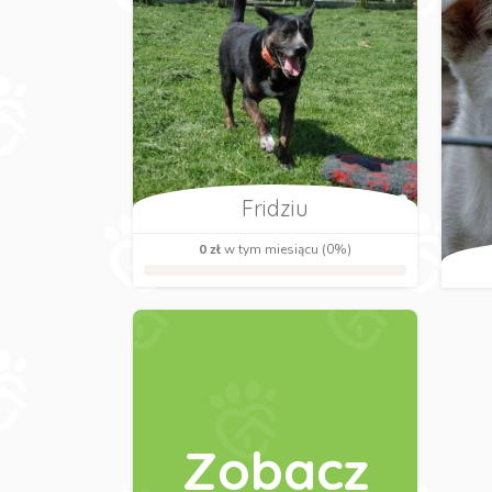
Fridziu
0 zł
w tym miesiącu (0%)
Zobacz