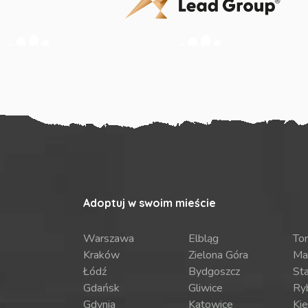
Adoptuj w swoim mieście
Warszawa
Elbląg
To
Kraków
Zielona Góra
Ma
Łódź
Bydgoszcz
St
Gdańsk
Gliwice
Ry
Gdynia
Katowice
Kie