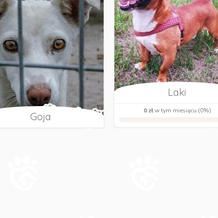
Laki
0 zł
w tym miesiącu (0%)
Goja