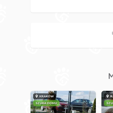
M
KRAKÓW
R
SZUKA DOMU
SZU