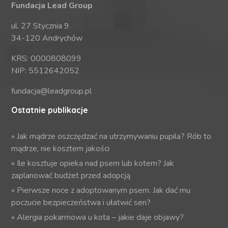
Fundacja Lead Group
ul. 27 Stycznia 9
34-120 Andrychów
KRS: 0000808099
NIP: 5512642052
fundacja@leadgroup.pl
Ostatnie publikacje
»
Jak mądrze oszczędzać na utrzymywaniu pupila? Rób to
mądrze, nie kosztem jakości
»
Ile kosztuje opieka nad psem lub kotem? Jak
zaplanować budżet przed adopcją
»
Pierwsze noce z adoptowanym psem. Jak dać mu
poczucie bezpieczeństwa i ułatwić sen?
»
Alergia pokarmowa u kota – jakie daje objawy?