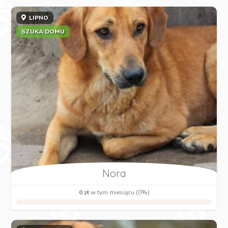
LIPNO
SZUKA DOMU
Nora
0 zł
w tym miesiącu (0%)