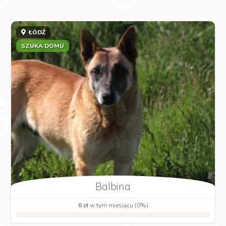
ŁÓDŹ
SZUKA DOMU
Balbina
0 zł
w tym miesiącu (0%)