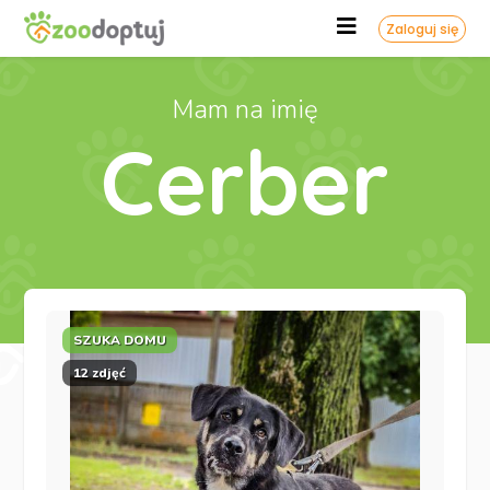
Zaloguj się
Mam na imię
Cerber
SZUKA DOMU
12 zdjęć