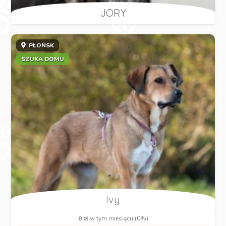
JORY
PŁOŃSK
SZUKA DOMU
Ivy
0 zł
w tym miesiącu (0%)