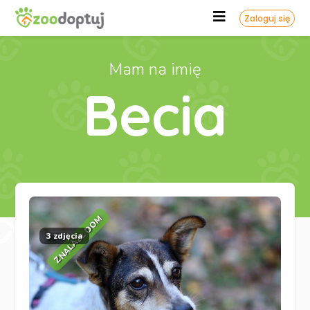
Zaloguj się
Mam na imię
Becia
ZNALAZŁ DOM
3 zdjęcia