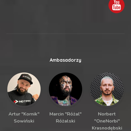
Ambasadorzy
Artur "Kornik"
Marcin "Różal"
Norbert
Sowiński
Różalski
"OneNorbi"
Krasnodębski