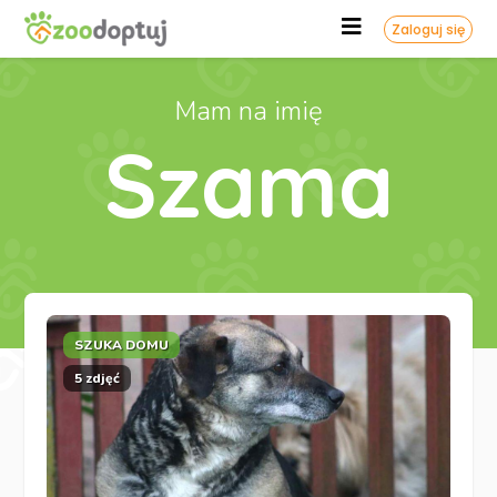
Zaloguj się
Mam na imię
Szama
SZUKA DOMU
5 zdjęć