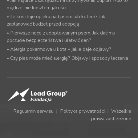
»
Jak mądrze oszczędzać na utrzymywaniu pupila? Rób to
mądrze, nie kosztem jakości
»
Ile kosztuje opieka nad psem lub kotem? Jak
zaplanować budżet przed adopcją
»
Pierwsze noce z adoptowanym psem. Jak dać mu
poczucie bezpieczeństwa i ułatwić sen?
»
Alergia pokarmowa u kota – jakie daje objawy?
»
Czy pies może mieć alergię? Objawy i sposoby leczenia
Regulamin serwisu
|
Polityka prywatności
| Wszelkie
prawa zastrzeżone