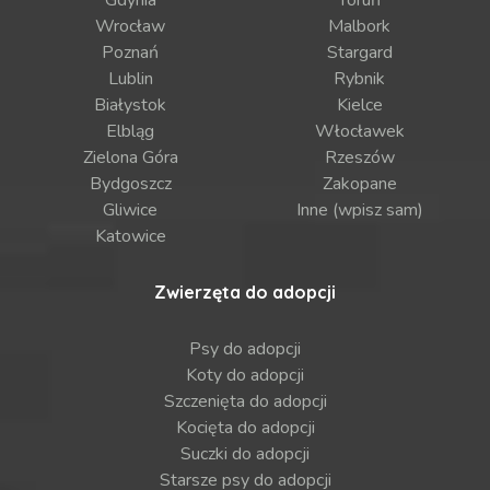
Gdynia
Toruń
Wrocław
Malbork
Poznań
Stargard
Lublin
Rybnik
Białystok
Kielce
Elbląg
Włocławek
Zielona Góra
Rzeszów
Bydgoszcz
Zakopane
Gliwice
Inne (wpisz sam)
Katowice
Zwierzęta do adopcji
Psy do adopcji
Koty do adopcji
Szczenięta do adopcji
Kocięta do adopcji
Suczki do adopcji
Starsze psy do adopcji