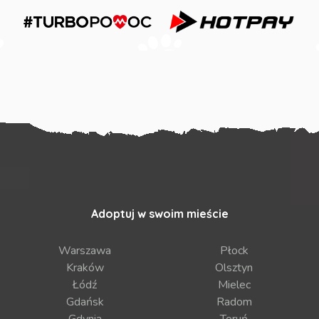
Adoptuj w swoim mieście
Warszawa
Płock
Kraków
Olsztyn
Łódź
Mielec
Gdańsk
Radom