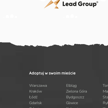
Adoptuj w swoim mieście
Warszawa
Elbląg
To
Kraków
Zielona Góra
Ma
Łódź
Bydgoszcz
St
Gdańsk
Gliwice
Ry