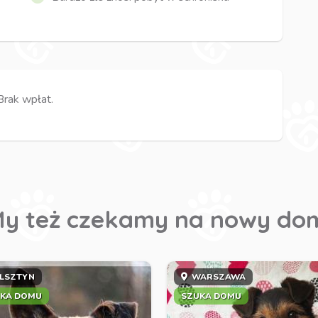
Brak wpłat.
y też czekamy na nowy do
LSZTYN
WARSZAWA
KA DOMU
SZUKA DOMU