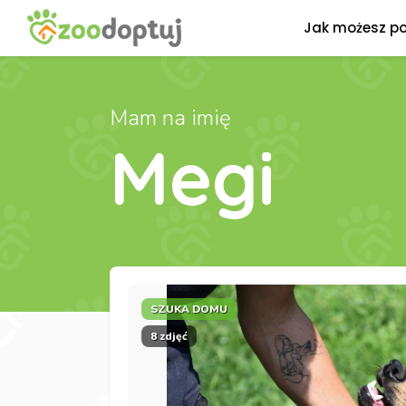
Jak możesz p
Mam na imię
Megi
SZUKA DOMU
8 zdjęć