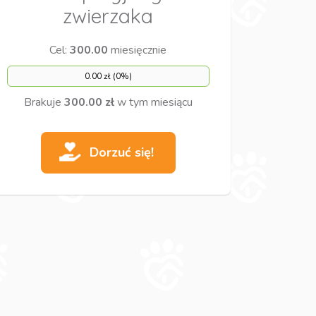
zwierzaka
Cel:
300.00
miesięcznie
0.00 zł (0%)
Brakuje
300.00 zł
w tym miesiącu
Dorzuć się!