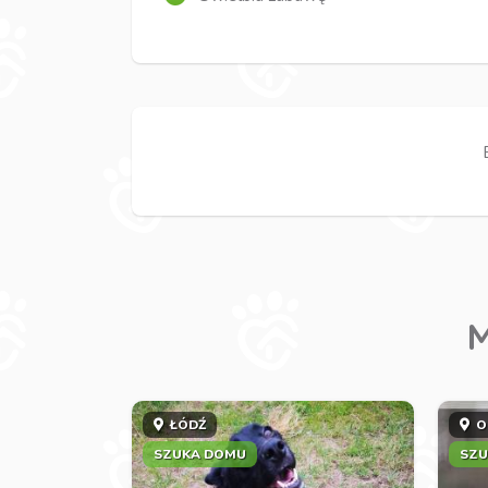
M
ŁÓDŹ
O
SZUKA DOMU
SZU