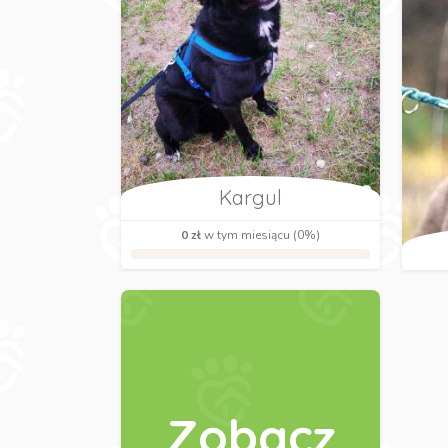
Kargul
0 zł
w tym miesiącu (0%)
Zobacz