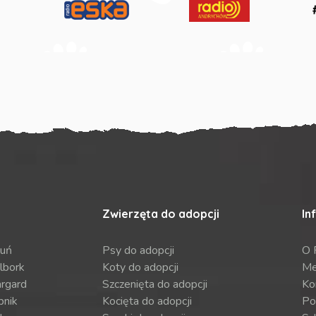
Zwierzęta do adopcji
In
ruń
Psy do adopcji
O 
lbork
Koty do adopcji
Me
argard
Szczenięta do adopcji
Ko
bnik
Kocięta do adopcji
Po