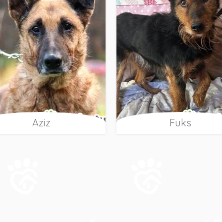
Aziz
Fuks