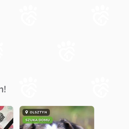
m!
OLSZTYN
SZUKA DOMU