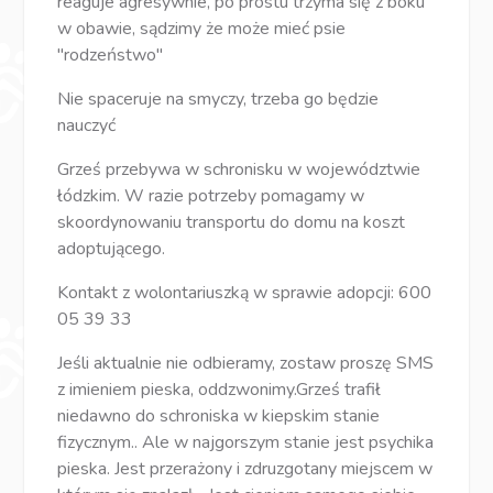
reaguje agresywnie, po prostu trzyma się z boku
w obawie, sądzimy że może mieć psie
"rodzeństwo"
Nie spaceruje na smyczy, trzeba go będzie
nauczyć
Grześ przebywa w schronisku w województwie
łódzkim. W razie potrzeby pomagamy w
skoordynowaniu transportu do domu na koszt
adoptującego.
Kontakt z wolontariuszką w sprawie adopcji: 600
05 39 33
Jeśli aktualnie nie odbieramy, zostaw proszę SMS
z imieniem pieska, oddzwonimy.Grześ trafił
niedawno do schroniska w kiepskim stanie
fizycznym.. Ale w najgorszym stanie jest psychika
pieska. Jest przerażony i zdruzgotany miejscem w