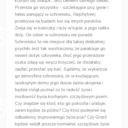
którym się znalazł... Jest cieniem samego siebie.
Przeraża go wszystko - szczekające psy, gwar i
hałas panujący w schronisku.. Najchętniej
przebywa na budach, boi się innych piesków.
Zwija się w kuleczkę i leży w kącie, a jego ciałko
drży.. On sobie w schronisku nie poradzi
Schronisko to nie miejsce dla takiej delikatnej
psychiki Jest tak wystraszony, że paraliżuje go
nawet dotyk człowieka, choć jego przerażone
oczka zdają się wręcz krzyczeć, że chciałaby
zaufać, przestać się bać.. Sądzimy, że wykańcza
go atmosfera schroniska, że w kochającym,
spokojnym domu jego dusza zazna ukojenia i
będzie mógł poznać co to radość życia i
możliwość bycia kochanym, szczęśliwym psem.
Czy znajdzie się ktoś, kto go pokocha i uratuje,
zanim będzie za późno? Czy ktoś podejmie się
odbudowy zrujnowanego życia psa? Czy Grześ
będzie wiódł jeszcze normalne, szczęśliwe życie