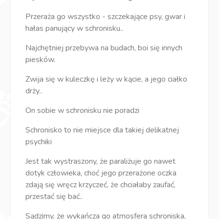
Przeraża go wszystko - szczekające psy, gwar i
hałas panujący w schronisku..
Najchętniej przebywa na budach, boi się innych
piesków.
Zwija się w kuleczkę i leży w kącie, a jego ciałko
drży..
On sobie w schronisku nie poradzi
Schronisko to nie miejsce dla takiej delikatnej
psychiki
Jest tak wystraszony, że paraliżuje go nawet
dotyk człowieka, choć jego przerażone oczka
zdają się wręcz krzyczeć, że chciałaby zaufać,
przestać się bać..
Sądzimy, że wykańcza go atmosfera schroniska,