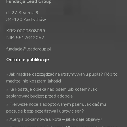
Fundacja Lead Group
ul. 27 Stycznia 9
34-120 Andrychów
KRS: 0000808099
NIP: 5512642052
fundacja@leadgroup.pl
Ostatnie publikacje
»
Jak mądrze oszczędzać na utrzymywaniu pupila? Rób to
mądrze, nie kosztem jakości
»
Ile kosztuje opieka nad psem lub kotem? Jak
zaplanować budżet przed adopcją
»
Pierwsze noce z adoptowanym psem. Jak dać mu
poczucie bezpieczeństwa i ułatwić sen?
»
Alergia pokarmowa u kota – jakie daje objawy?