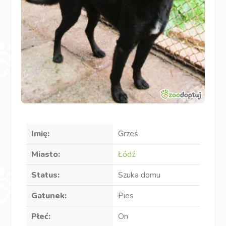
Imię:
Grześ
Miasto:
Łódź
Status:
Szuka domu
Gatunek:
Pies
Płeć:
On