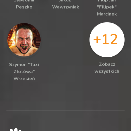
Sławomir
Jakub
Filip Jan
Peszko
Wawrzyniak
"Filipek"
Marcinek
+12
Zobacz
Szymon "Taxi
wszystkich
Złotówa"
Wrzesień