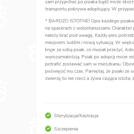
sam przyjechać po psiaka bądź może skorz
transportu pokrywa adoptujący. W przypad
* BARDZO ISTOTNE! Opis każdego psiaka j
na spacerach z wolontariuszami. Charakte
należy brać pod uwagę. Każdy pies potrzeb
miejscem, ludźmi i nową sytuacją. W więk
kryje za sobą psiak, co musiał przeżyć. Ad
wyrozumiałością. Psiak po adopcji może ni
potrafić zostawać sam w mieszkaniu. Obow
poświęcić mu czas. Pamiętaj, że psiaki ze s
zwierzę to nie rzecz a żywa czująca istota,
Sterylizacja/Kastracja
Szczepienia