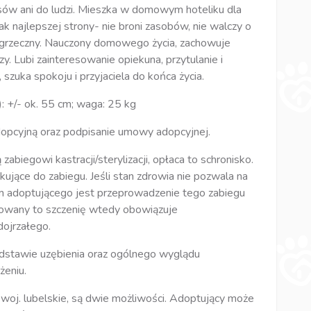
o psów ani do ludzi. Mieszka w domowym hoteliku dla
ak najlepszej strony- nie broni zasobów, nie walczy o
o grzeczny. Nauczony domowego życia, zachowuje
y. Lubi zainteresowanie opiekuna, przytulanie i
, szuka spokoju i przyjaciela do końca życia.
: +/- ok. 55 cm; waga: 25 kg
opcyjną oraz podpisanie umowy adopcyjnej.
biegowi kastracji/sterylizacji, opłaca to schronisko.
kujące do zabiegu. Jeśli stan zdrowia nie pozwala na
 adoptującego jest przeprowadzenie tego zabiegu
ptowany to szczenię wtedy obowiązuje
dojrzałego.
dstawie uzębienia oraz ogólnego wyglądu
żeniu.
oj. lubelskie, są dwie możliwości. Adoptujący może