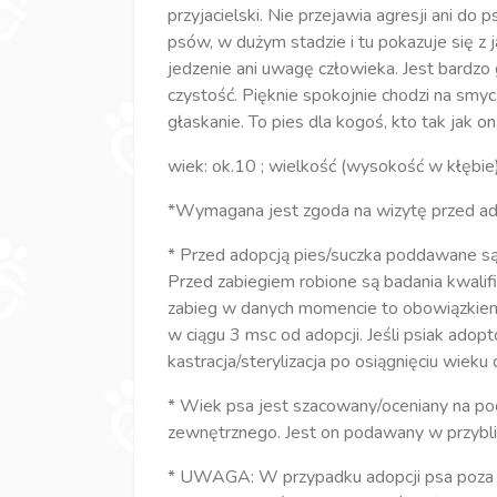
przyjacielski. Nie przejawia agresji ani d
psów, w dużym stadzie i tu pokazuje się z j
jedzenie ani uwagę człowieka. Jest bardz
czystość. Pięknie spokojnie chodzi na smycz
głaskanie. To pies dla kogoś, kto tak jak on
wiek: ok.10 ; wielkość (wysokość w kłębie)
*Wymagana jest zgoda na wizytę przed ad
* Przed adopcją pies/suczka poddawane są za
Przed zabiegiem robione są badania kwalifi
zabieg w danych momencie to obowiązkiem
w ciągu 3 msc od adopcji. Jeśli psiak ado
kastracja/sterylizacja po osiągnięciu wieku 
* Wiek psa jest szacowany/oceniany na po
zewnętrznego. Jest on podawany w przybli
* UWAGA: W przypadku adopcji psa poza w