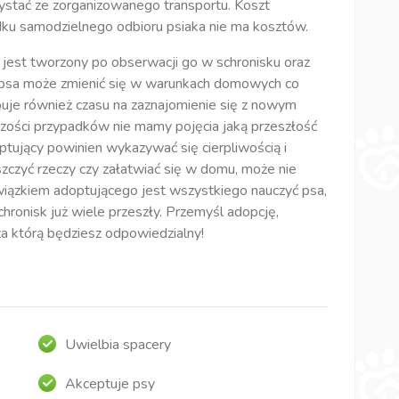
ystać ze zorganizowanego transportu. Koszt
ku samodzielnego odbioru psiaka nie ma kosztów.
est tworzony po obserwacji go w schronisku oraz
r psa może zmienić się w warunkach domowych co
uje również czasu na zaznajomienie się z nowym
szości przypadków nie mamy pojęcia jaką przeszłość
optujący powinien wykazywać się cierpliwością i
szczyć rzeczy czy załatwiać się w domu, może nie
iązkiem adoptującego jest wszystkiego nauczyć psa,
chronisk już wiele przeszły. Przemyśl adopcję,
 za którą będziesz odpowiedzialny!
Uwielbia spacery
Akceptuje psy