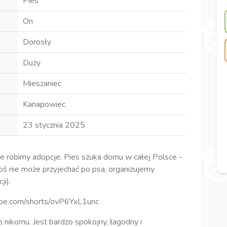
Pies
On
Dorosły
Duży
Mieszaniec
Kanapowiec
23 stycznia 2025
ie robimy adopcje. Pies szuka domu w całej Polsce -
ktoś nie może przyjechać po psa, organizujemy
i).
tube.com/shorts/ovP6YxL1unc
zi nikomu. Jest bardzo spokojny, łagodny i