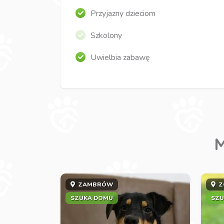
Przyjazny dzieciom
Szkolony
Uwielbia zabawę
M
ZAMBRÓW
Z
SZUKA DOMU
SZU