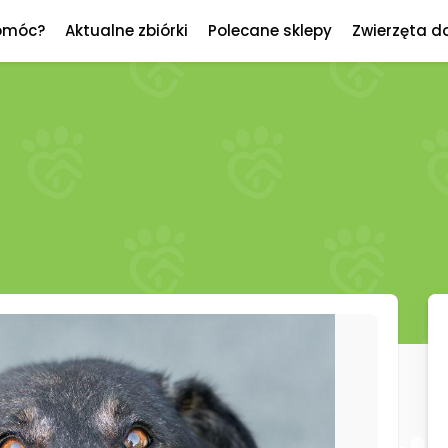
omóc?
Aktualne zbiórki
Polecane sklepy
Zwierzęta d