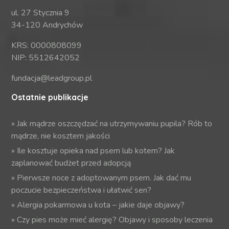
ul. 27 Stycznia 9
34-120 Andrychów
KRS: 0000808099
NIP: 5512642052
fundacja@leadgroup.pl
Ostatnie publikacje
»
Jak mądrze oszczędzać na utrzymywaniu pupila? Rób to
mądrze, nie kosztem jakości
»
Ile kosztuje opieka nad psem lub kotem? Jak
zaplanować budżet przed adopcją
»
Pierwsze noce z adoptowanym psem. Jak dać mu
poczucie bezpieczeństwa i ułatwić sen?
»
Alergia pokarmowa u kota – jakie daje objawy?
»
Czy pies może mieć alergię? Objawy i sposoby leczenia