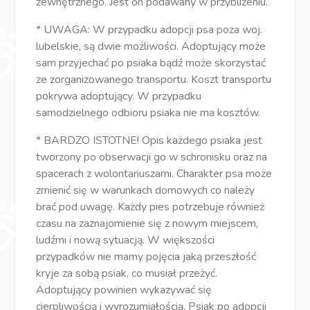
zewnętrznego. Jest on podawany w przybliżeniu.
* UWAGA: W przypadku adopcji psa poza woj.
lubelskie, są dwie możliwości. Adoptujący może
sam przyjechać po psiaka bądź może skorzystać
ze zorganizowanego transportu. Koszt transportu
pokrywa adoptujący. W przypadku
samodzielnego odbioru psiaka nie ma kosztów.
* BARDZO ISTOTNE! Opis każdego psiaka jest
tworzony po obserwacji go w schronisku oraz na
spacerach z wolontariuszami. Charakter psa może
zmienić się w warunkach domowych co należy
brać pod uwagę. Każdy pies potrzebuje również
czasu na zaznajomienie się z nowym miejscem,
ludźmi i nową sytuacją. W większości
przypadków nie mamy pojęcia jaką przeszłość
kryje za sobą psiak, co musiał przeżyć.
Adoptujący powinien wykazywać się
cierpliwością i wyrozumiałością. Psiak po adopcji