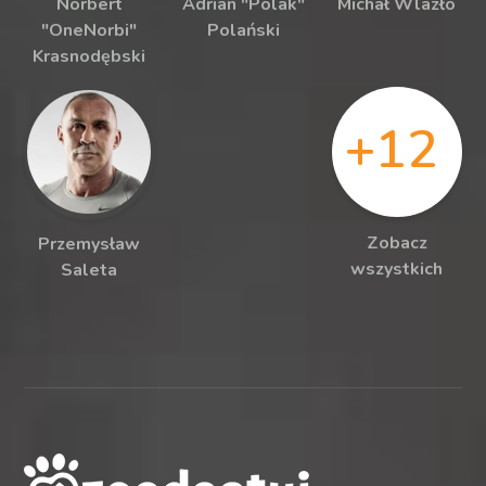
Norbert
Adrian "Polak"
Michał Wlazło
"OneNorbi"
Polański
Krasnodębski
+12
Zobacz
Przemysław
wszystkich
Saleta