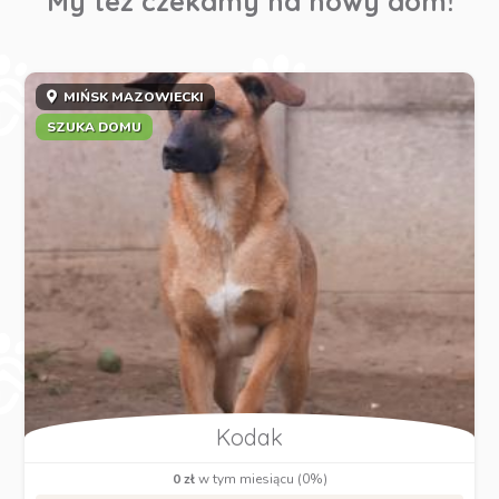
My też czekamy na nowy dom!
MIŃSK MAZOWIECKI
SZUKA DOMU
Kodak
0 zł
w tym miesiącu (0%)