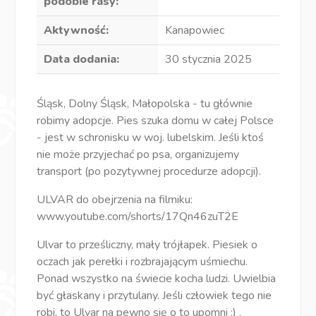
podobie rasy:
Aktywność:
Kanapowiec
Data dodania:
30 stycznia 2025
Śląsk, Dolny Śląsk, Małopolska - tu głównie
robimy adopcje. Pies szuka domu w całej Polsce
- jest w schronisku w woj. lubelskim. Jeśli ktoś
nie może przyjechać po psa, organizujemy
transport (po pozytywnej procedurze adopcji).
ULVAR do obejrzenia na filmiku:
www.youtube.com/shorts/17Qn46zuT2E
Ulvar to prześliczny, mały trójłapek. Piesiek o
oczach jak perełki i rozbrajającym uśmiechu.
Ponad wszystko na świecie kocha ludzi. Uwielbia
być głaskany i przytulany. Jeśli człowiek tego nie
robi, to Ulvar na pewno się o to upomni ;) .