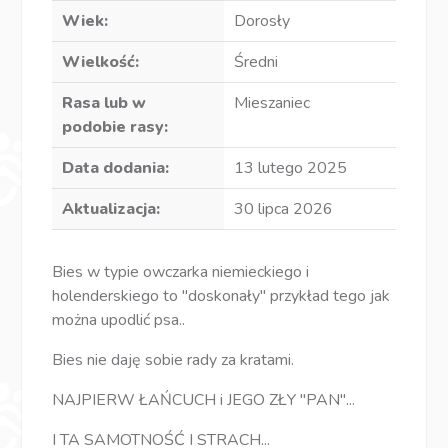
Wiek:
Dorosły
Wielkość:
Średni
Rasa lub w
Mieszaniec
podobie rasy:
Data dodania:
13 lutego 2025
Aktualizacja:
30 lipca 2026
Bies w typie owczarka niemieckiego i
holenderskiego to "doskonały" przykład tego jak
można upodlić psa..
Bies nie daję sobie rady za kratami.
NAJPIERW ŁAŃCUCH i JEGO ZŁY "PAN"...
I TA SAMOTNOŚĆ I STRACH...