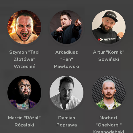
Szymon "Taxi
Arkadiusz
Artur "Kornik"
Złotówa"
"Pan"
Sowiński
Wrzesień
Pawłowski
Marcin "Różal"
Damian
Norbert
Różalski
Poprawa
"OneNorbi"
Krasnodębski