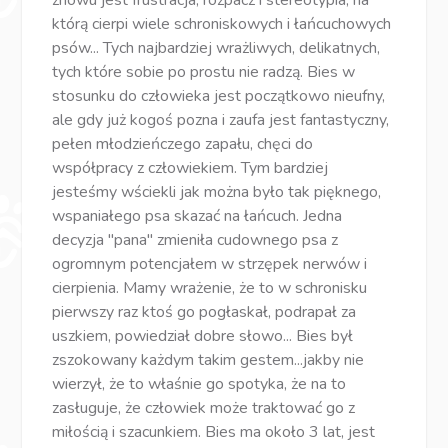
znowu jest frustracja, rozpacz i stereotypia, na
którą cierpi wiele schroniskowych i łańcuchowych
psów... Tych najbardziej wrażliwych, delikatnych,
tych które sobie po prostu nie radzą. Bies w
stosunku do człowieka jest początkowo nieufny,
ale gdy już kogoś pozna i zaufa jest fantastyczny,
pełen młodzieńczego zapału, chęci do
współpracy z człowiekiem. Tym bardziej
jesteśmy wściekli jak można było tak pięknego,
wspaniałego psa skazać na łańcuch. Jedna
decyzja "pana" zmieniła cudownego psa z
ogromnym potencjałem w strzępek nerwów i
cierpienia. Mamy wrażenie, że to w schronisku
pierwszy raz ktoś go pogłaskał, podrapał za
uszkiem, powiedział dobre słowo... Bies był
zszokowany każdym takim gestem...jakby nie
wierzył, że to właśnie go spotyka, że na to
zasługuje, że człowiek może traktować go z
miłością i szacunkiem. Bies ma około 3 lat, jest