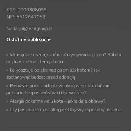
KRS: 0000808099
NIP: 5512642052
fundacja@leadgroup.pl
Ostatnie publikacje
»
Jak mądrze oszczędzać na utrzymywaniu pupila? Rób to
mądrze, nie kosztem jakości
»
Ile kosztuje opieka nad psem lub kotem? Jak
zaplanować budżet przed adopcją
»
Pierwsze noce z adoptowanym psem. Jak dać mu
poczucie bezpieczeństwa i ułatwić sen?
»
Alergia pokarmowa u kota – jakie daje objawy?
»
Czy pies może mieć alergię? Objawy i sposoby leczenia