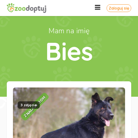
Zaloguj się
Mam na imię
Bies
ZNALAZŁ DOM
3 zdjęcia