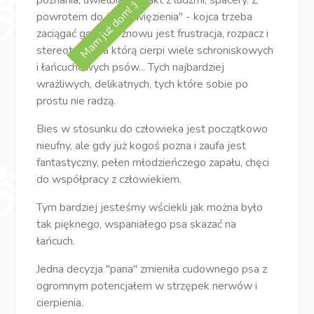
poznania, uwielbia kontakt z ludźmi, spacery. Z
Mam już dom! :)
powrotem do jego "więzienia" - kojca trzeba
zaciągać go siłą, i znowu jest frustracja, rozpacz i
stereotypia, na którą cierpi wiele schroniskowych
i łańcuchowych psów... Tych najbardziej
wrażliwych, delikatnych, tych które sobie po
prostu nie radzą.
Bies w stosunku do człowieka jest początkowo
nieufny, ale gdy już kogoś pozna i zaufa jest
fantastyczny, pełen młodzieńczego zapału, chęci
do współpracy z człowiekiem.
Tym bardziej jesteśmy wściekli jak można było
tak pięknego, wspaniałego psa skazać na
łańcuch.
Jedna decyzja "pana" zmieniła cudownego psa z
ogromnym potencjałem w strzępek nerwów i
cierpienia.