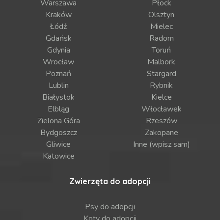
Warszawa
Płock
Kraków
Olsztyn
Łódź
Mielec
Gdańsk
Radom
Gdynia
Toruń
Wrocław
Malbork
Poznań
Stargard
Lublin
Rybnik
Białystok
Kielce
Elbląg
Włocławek
Zielona Góra
Rzeszów
Bydgoszcz
Zakopane
Gliwice
Inne (wpisz sam)
Katowice
Zwierzęta do adopcji
Psy do adopcji
Koty do adopcji