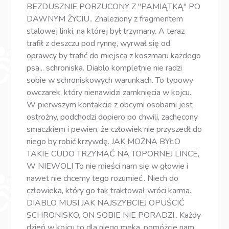
BEZDUSZNIE PORZUCONY Z "PAMIĄTKĄ" PO
DAWNYM ŻYCIU.. Znaleziony z fragmentem
stalowej linki, na której był trzymany. A teraz
trafił z deszczu pod rynnę, wyrwał się od
oprawcy by trafić do miejsca z koszmaru każdego
psa... schroniska. Diablo kompletnie nie radzi
sobie w schroniskowych warunkach. To typowy
owczarek, który nienawidzi zamknięcia w kojcu.
W pierwszym kontakcie z obcymi osobami jest
ostrożny, podchodzi dopiero po chwili, zachęcony
smaczkiem i pewien, że człowiek nie przyszedł do
niego by robić krzywdę. JAK MOŻNA BYŁO
TAKIE CUDO TRZYMAĆ NA TOPORNEJ LINCE,
W NIEWOLI To nie mieści nam się w głowie i
nawet nie chcemy tego rozumieć.. Niech do
człowieka, który go tak traktował wróci karma.
DIABLO MUSI JAK NAJSZYBCIEJ OPUŚCIĆ
SCHRONISKO, ON SOBIE NIE PORADZI.. Każdy
dzień w kojcu to dla niego męka, pomóżcie nam