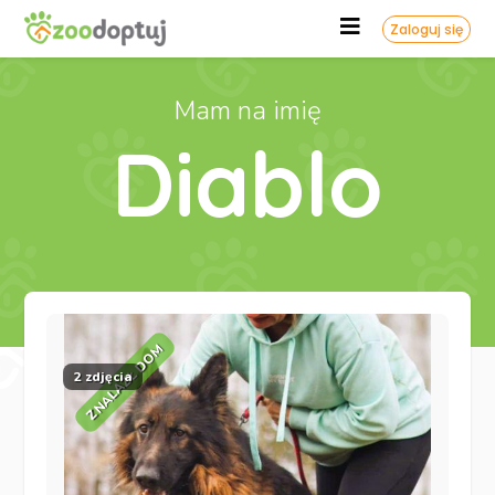
Zaloguj się
Mam na imię
Diablo
ZNALAZŁ DOM
2 zdjęcia