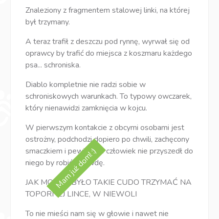
Znaleziony z fragmentem stalowej linki, na której
był trzymany.
A teraz trafił z deszczu pod rynnę, wyrwał się od
oprawcy by trafić do miejsca z koszmaru każdego
psa... schroniska.
Diablo kompletnie nie radzi sobie w
schroniskowych warunkach. To typowy owczarek,
który nienawidzi zamknięcia w kojcu.
W pierwszym kontakcie z obcymi osobami jest
ostrożny, podchodzi dopiero po chwili, zachęcony
smaczkiem i pewien, że człowiek nie przyszedł do
Mam już dom! :)
niego by robić krzywdę.
JAK MOŻNA BYŁO TAKIE CUDO TRZYMAĆ NA
TOPORNEJ LINCE, W NIEWOLI
To nie mieści nam się w głowie i nawet nie