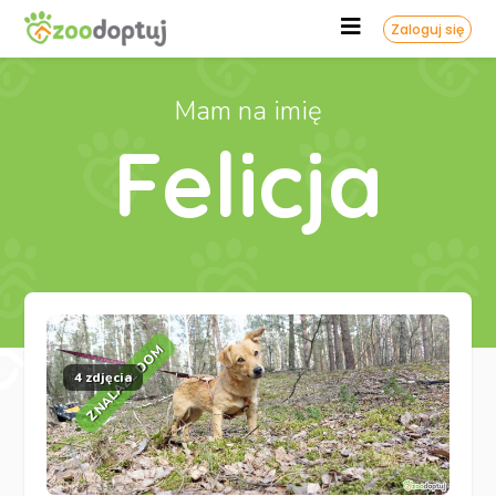
Zaloguj się
Mam na imię
Felicja
ZNALAZŁ DOM
4 zdjęcia