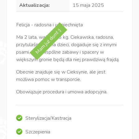
Aktualizacja:
15 maja 2025
Felicja - radosna i uśmiechnięta
Mam już dom! :)
Ma 2 lata, waży ok. 6 kg. Ciekawska, radosna,
przytulaśna. Kocha dzieci, dogaduje się z innymi
psami, więc wspólne zabawy i spacery w
większym gronie będą dla niej prawdziwą frajdą.
Obecnie znajduje się w Cieksynie, ale jest
możliwa pomoc w transporcie.
Obowiązuje procedura i umowa adopcyjna.
Sterylizacja/Kastracja
Szczepienia