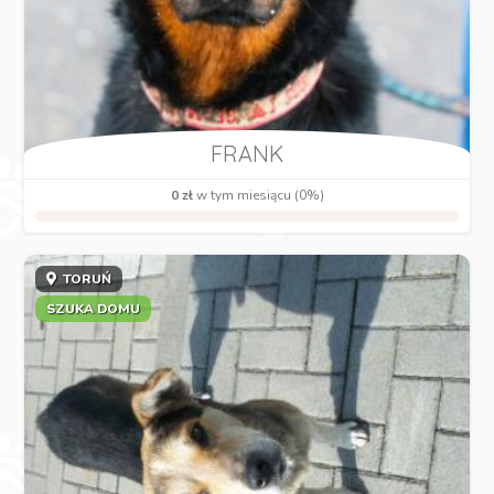
FRANK
0 zł
w tym miesiącu (0%)
TORUŃ
SZUKA DOMU