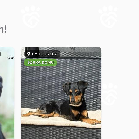
m!
BYDGOSZCZ
SZUKA DOMU