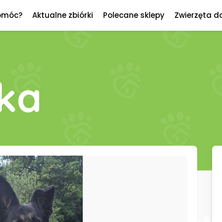
omóc?
Aktualne zbiórki
Polecane sklepy
Zwierzęta d
ka