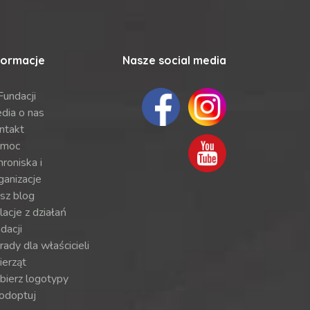
formacje
Nasze social media
Fundacji
dia o nas
ntakt
moc
roniska i
ganizacje
sz blog
lacje z działań
dacji
ady dla właścicieli
ierząt
bierz logotypy
odoptuj