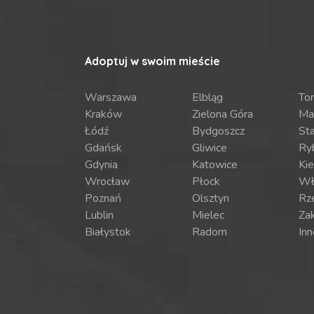
Adoptuj w swoim mieście
Warszawa
Elbląg
To
Kraków
Zielona Góra
Ma
Łódź
Bydgoszcz
St
Gdańsk
Gliwice
Ry
Gdynia
Katowice
Kie
Wrocław
Płock
Wł
Poznań
Olsztyn
Rz
Lublin
Mielec
Za
Białystok
Radom
Inn