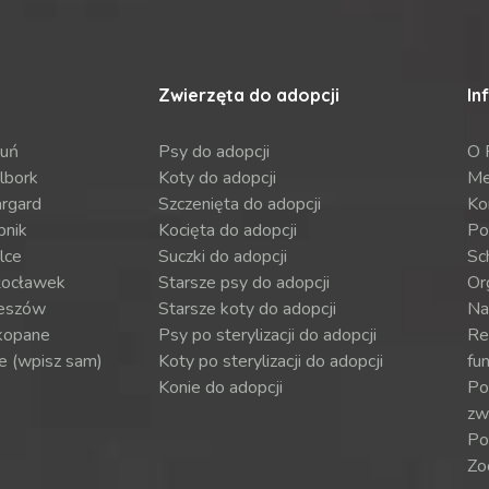
Zwierzęta do adopcji
In
ruń
Psy do adopcji
O 
lbork
Koty do adopcji
Me
argard
Szczenięta do adopcji
Ko
bnik
Kocięta do adopcji
Po
lce
Suczki do adopcji
Sch
ocławek
Starsze psy do adopcji
Or
eszów
Starsze koty do adopcji
Na
kopane
Psy po sterylizacji do adopcji
Re
e (wpisz sam)
Koty po sterylizacji do adopcji
fun
Konie do adopcji
Por
zw
Po
Zo