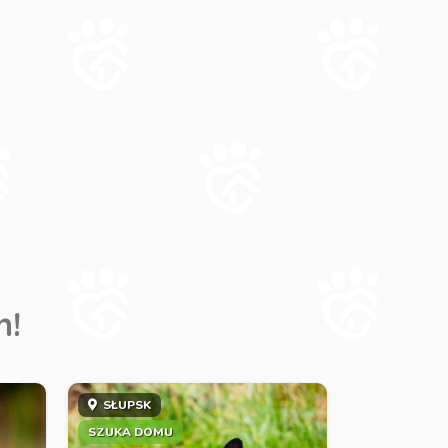
m!
SŁUPSK
SZUKA DOMU