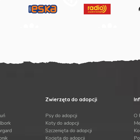
Zwierzęta do adopcji
In
ruń
Psy do adopcji
O 
lbork
Koty do adopcji
Me
argard
Szczenięta do adopcji
Ko
bnik
Kocięta do adopcji
Po