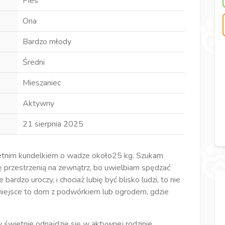
Pies
Ona
Bardzo młody
Średni
Mieszaniec
Aktywny
21 sierpnia 2025
letnim kundelkiem o wadze około25 kg. Szukam
 przestrzenią na zewnątrz, bo uwielbiam spędzać
ardzo uroczy, i chociaż lubię być blisko ludzi, to nie
iejsce to dom z podwórkiem lub ogrodem, gdzie
świetnie odnajdzie się w aktywnej rodzinie.