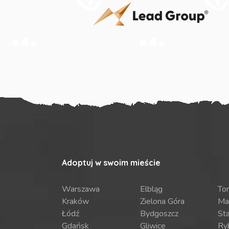
Adoptuj w swoim mieście
Warszawa
Elbląg
To
Kraków
Zielona Góra
Ma
Łódź
Bydgoszcz
St
Gdańsk
Gliwice
Ry