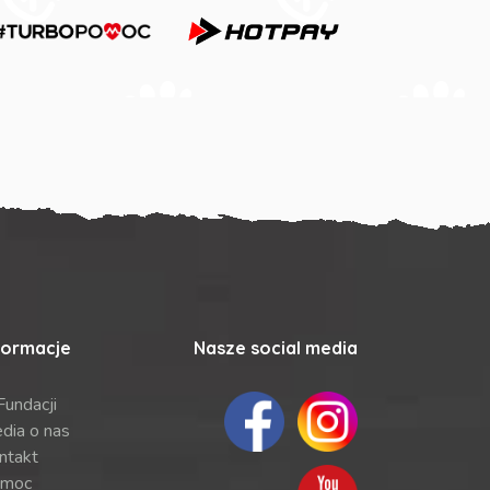
formacje
Nasze social media
Fundacji
dia o nas
ntakt
moc