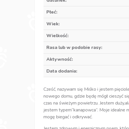
Gatunek:
Płeć:
Wiek:
Wielkość:
Rasa lub w podobie rasy:
Aktywność:
Data dodania:
Cześć, nazywam się Miśko i jestem pięcio
nowego domu, gdzie będę mógł cieszyć się
czas na świeżym powietrzu. Jestem duży,ale b
jestem typem“kanapowca”. Moje idealne m
mogę biegać i odkrywać.
Jestem zdrowym i energicznym psem, który 