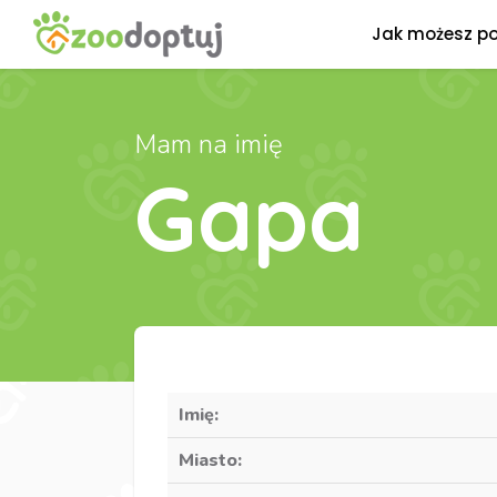
Jak możesz p
Mam na imię
Gapa
Imię:
Miasto: