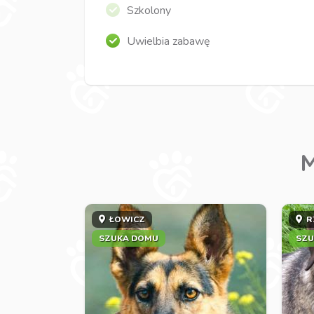
Szkolony
Uwielbia zabawę
M
ŁOWICZ
R
SZUKA DOMU
SZU