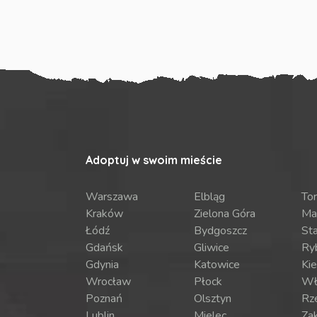
Adoptuj w swoim mieście
Warszawa
Elbląg
To
Kraków
Zielona Góra
Ma
Łódź
Bydgoszcz
St
Gdańsk
Gliwice
Ry
Gdynia
Katowice
Kie
Wrocław
Płock
Wł
Poznań
Olsztyn
Rz
Lublin
Mielec
Za