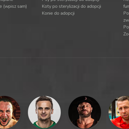
e (wpisz sam)
Koty po sterylizacji do adopcji
fun
Konie do adopcji
Por
zw
Po
Zo