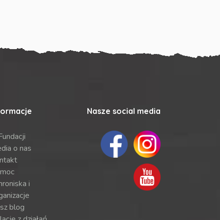
formacje
Nasze social media
Fundacji
dia o nas
ntakt
moc
roniska i
ganizacje
sz blog
lacje z działań