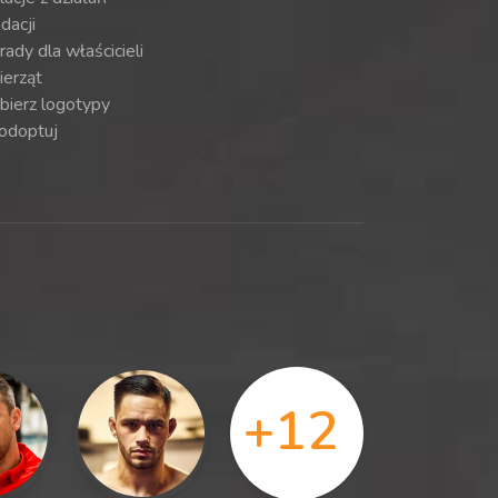
dacji
ady dla właścicieli
ierząt
bierz logotypy
odoptuj
+12