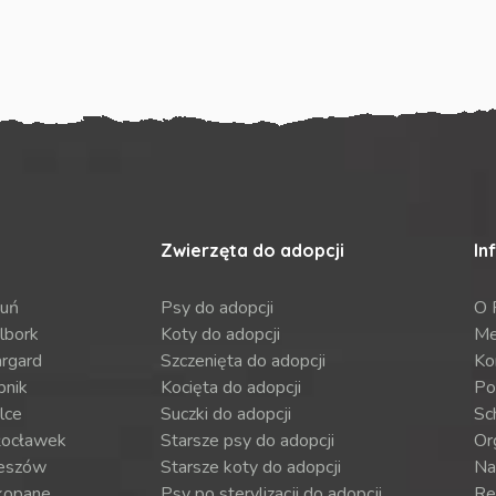
Zwierzęta do adopcji
In
ruń
Psy do adopcji
O 
lbork
Koty do adopcji
Me
argard
Szczenięta do adopcji
Ko
bnik
Kocięta do adopcji
Po
lce
Suczki do adopcji
Sch
ocławek
Starsze psy do adopcji
Or
eszów
Starsze koty do adopcji
Na
kopane
Psy po sterylizacji do adopcji
Re