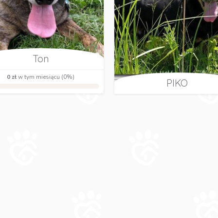
Ton
0 zł
w tym miesiącu (0%)
PIKO