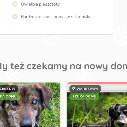
Uwielbia pieszczoty
Bardzo źle znosi pobyt w schronisku
y też czekamy na nowy do
ZESZÓW
WARSZAWA
KA DOMU
SZUKA DOMU