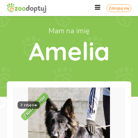
Zaloguj się
Mam na imię
Amelia
ZNALAZŁ DOM
3 zdjęcia