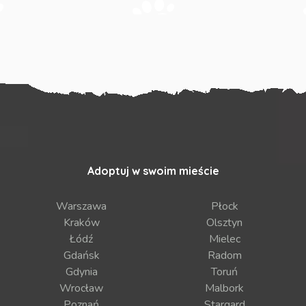
Adoptuj w swoim mieście
Warszawa
Płock
Kraków
Olsztyn
Łódź
Mielec
Gdańsk
Radom
Gdynia
Toruń
Wrocław
Malbork
Poznań
Stargard