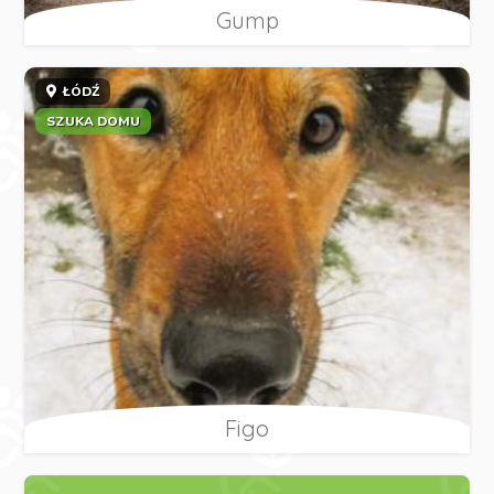
Gump
ŁÓDŹ
SZUKA DOMU
Figo