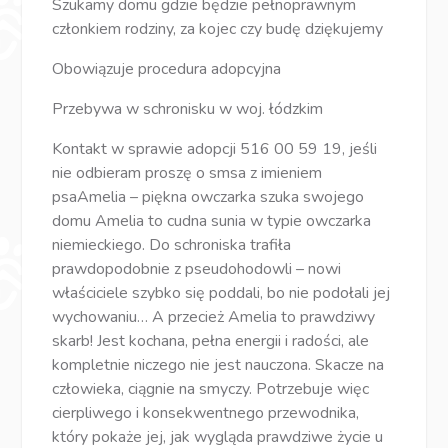
Szukamy domu gdzie będzie pełnoprawnym
członkiem rodziny, za kojec czy budę dziękujemy
Obowiązuje procedura adopcyjna
Przebywa w schronisku w woj. łódzkim
Kontakt w sprawie adopcji 516 00 59 19, jeśli
nie odbieram proszę o smsa z imieniem
psaAmelia – piękna owczarka szuka swojego
domu Amelia to cudna sunia w typie owczarka
niemieckiego. Do schroniska trafiła
prawdopodobnie z pseudohodowli – nowi
właściciele szybko się poddali, bo nie podołali jej
wychowaniu… A przecież Amelia to prawdziwy
skarb! Jest kochana, pełna energii i radości, ale
kompletnie niczego nie jest nauczona. Skacze na
człowieka, ciągnie na smyczy. Potrzebuje więc
cierpliwego i konsekwentnego przewodnika,
który pokaże jej, jak wygląda prawdziwe życie u