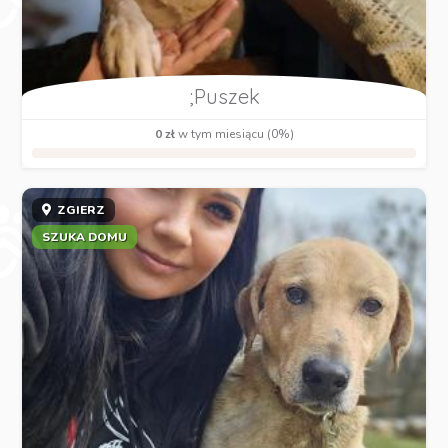
;Puszek
0 zł
w tym miesiącu (0%)
ZGIERZ
SZUKA DOMU