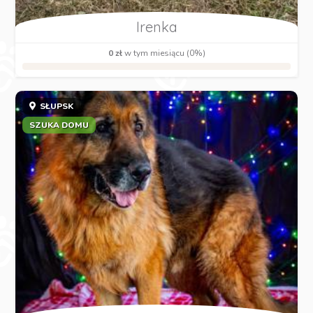
Irenka
0 zł
w tym miesiącu (0%)
SŁUPSK
SZUKA DOMU