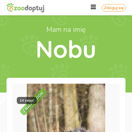
Zaloguj się
Mam na imię
Nobu
ZNALAZŁ DOM
14 zdjęć