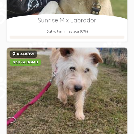
Sunrise Mix Labrador
0 zł
w tym miesiącu (0%)
KRAKÓW
SZUKA DOMU