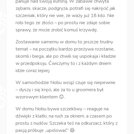
panuje nad swoją euforią. W zabawie chwyta
zębami, skacze, podgryza, potrafi się nakręcić jak
szczeniak, który nie wie, że waży już 18 kilo. Nie
robi tego ze złości – po prostu nie zdaje sobie
sprawy, że może zrobić komuś krzywdę.
Zostawanie samemu w domu to jeszcze trudny
temat – na początku bardzo przeżywa rozstanie,
skomli i biega, ale po chwili się uspokaja i kładzie
w przedpokoju. Ćwiczymy to i z każdym dniem
idzie coraz lepiej.
W samochodzie Nobu wciąż czuje się niepewnie
– dyszy i się kręci, ale za to u groomera był
wzorowym klientem 😊.
W domu Nobu bywa szczekliwy – reaguje na
dźwięki z klatki, na ruch za oknem, a czasem po
prostu z nudów. Szczeka też na odkurzacz, który z
pasją próbuje „upolować” 😄.