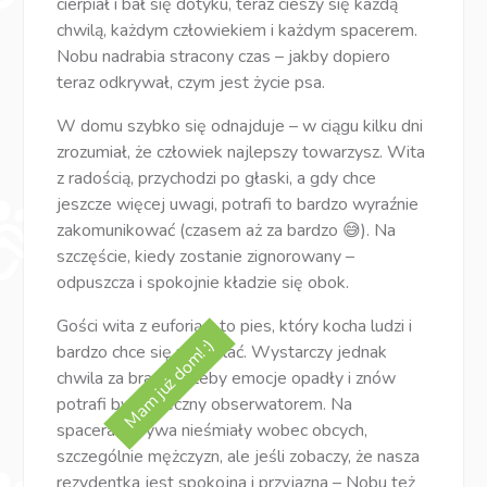
cierpiał i bał się dotyku, teraz cieszy się każdą
chwilą, każdym człowiekiem i każdym spacerem.
Nobu nadrabia stracony czas – jakby dopiero
teraz odkrywał, czym jest życie psa.
W domu szybko się odnajduje – w ciągu kilku dni
zrozumiał, że człowiek najlepszy towarzysz. Wita
z radością, przychodzi po głaski, a gdy chce
jeszcze więcej uwagi, potrafi to bardzo wyraźnie
zakomunikować (czasem aż za bardzo 😅). Na
szczęście, kiedy zostanie zignorowany –
odpuszcza i spokojnie kładzie się obok.
Gości wita z euforią – to pies, który kocha ludzi i
Mam już dom! :)
bardzo chce się przytulać. Wystarczy jednak
chwila za bramką, żeby emocje opadły i znów
potrafi być grzeczny obserwatorem. Na
spacerach bywa nieśmiały wobec obcych,
szczególnie mężczyzn, ale jeśli zobaczy, że nasza
rezydentka jest spokojna i przyjazna – Nobu też