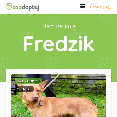
Zaloguj się
Mam na imię
Fredzik
SZUKA DOMU
3 zdjęcia