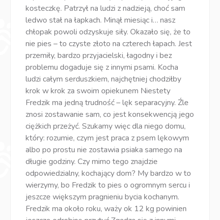
kosteczkę. Patrzył na ludzi z nadzieją, choć sam
ledwo stał na łapkach. Minął miesiąc i… nasz
chłopak powoli odzyskuje siły. Okazało się, że to
nie pies – to czyste złoto na czterech łapach. Jest
przemiły, bardzo przyjacielski, łagodny i bez
problemu dogaduje się z innymi psami. Kocha
ludzi całym serduszkiem, najchętniej chodziłby
krok w krok za swoim opiekunem Niestety
Fredzik ma jedną trudność – lęk separacyjny. Źle
znosi zostawanie sam, co jest konsekwencją jego
ciężkich przeżyć. Szukamy więc dla niego domu,
który: rozumie, czym jest praca z psem lękowym
albo po prostu nie zostawia psiaka samego na
długie godziny. Czy mimo tego znajdzie
odpowiedzialny, kochający dom? My bardzo w to
wierzymy, bo Fredzik to pies o ogromnym sercu i
jeszcze większym pragnieniu bycia kochanym.
Fredzik ma około roku, waży ok 12 kg powinien