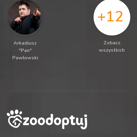
+12
Zobacz
Arkadiusz
wszystkich
"Pan"
Pawłowski