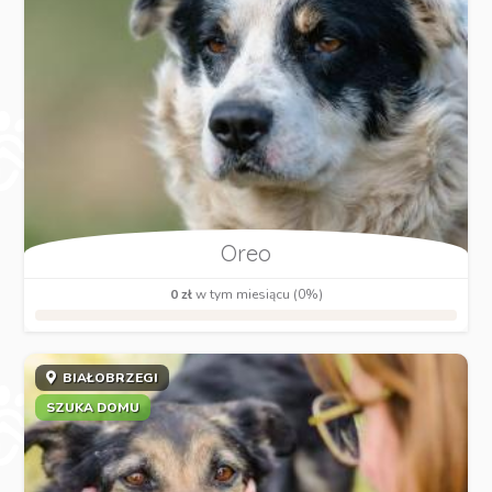
Oreo
0 zł
w tym miesiącu (0%)
BIAŁOBRZEGI
SZUKA DOMU