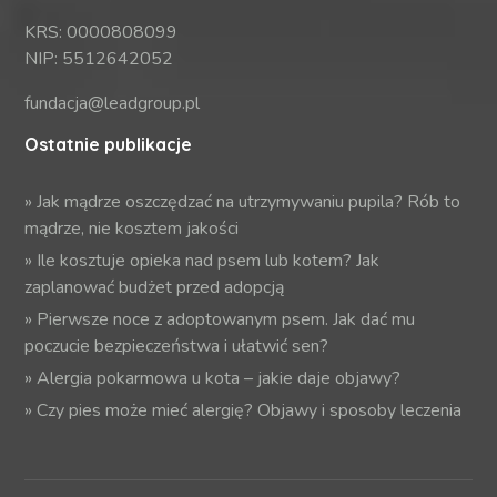
KRS: 0000808099
NIP: 5512642052
fundacja@leadgroup.pl
Ostatnie publikacje
»
Jak mądrze oszczędzać na utrzymywaniu pupila? Rób to
mądrze, nie kosztem jakości
»
Ile kosztuje opieka nad psem lub kotem? Jak
zaplanować budżet przed adopcją
»
Pierwsze noce z adoptowanym psem. Jak dać mu
poczucie bezpieczeństwa i ułatwić sen?
»
Alergia pokarmowa u kota – jakie daje objawy?
»
Czy pies może mieć alergię? Objawy i sposoby leczenia