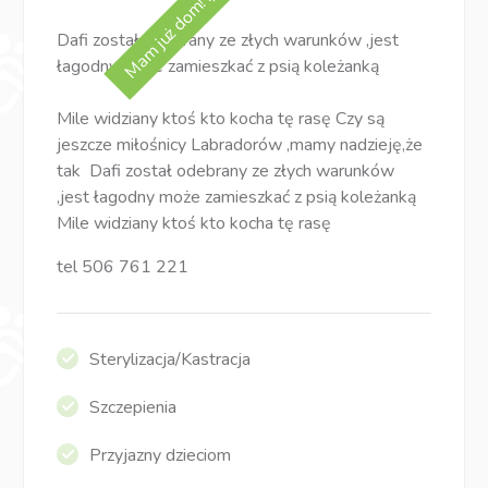
Mam już dom! :)
Dafi został odebrany ze złych warunków ,jest
łagodny może zamieszkać z psią koleżanką
Mile widziany ktoś kto kocha tę rasę Czy są
jeszcze miłośnicy Labradorów ,mamy nadzieję,że
tak Dafi został odebrany ze złych warunków
,jest łagodny może zamieszkać z psią koleżanką
Mile widziany ktoś kto kocha tę rasę
tel 506 761 221
Sterylizacja/Kastracja
Szczepienia
Przyjazny dzieciom