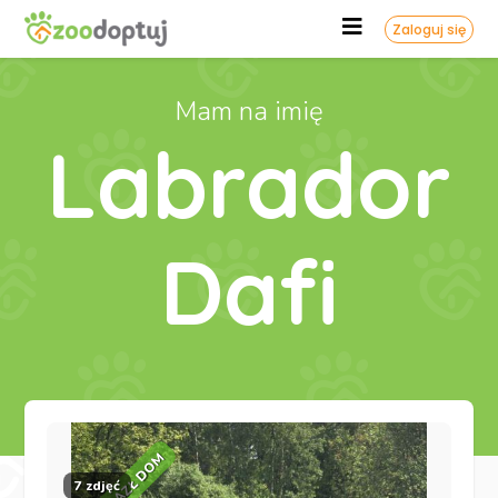
Zaloguj się
Mam na imię
Labrador
Dafi
ZNALAZŁ DOM
7 zdjęć