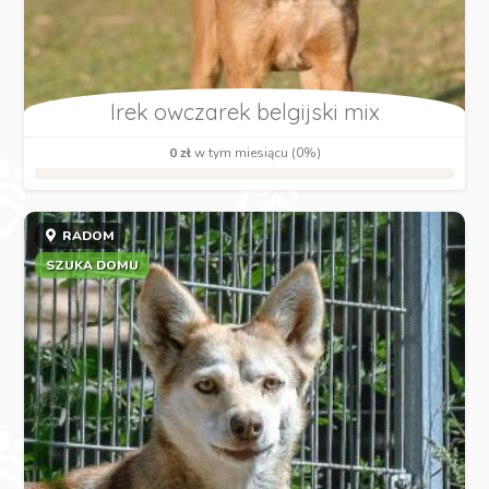
Irek owczarek belgijski mix
0 zł
w tym miesiącu (0%)
RADOM
SZUKA DOMU