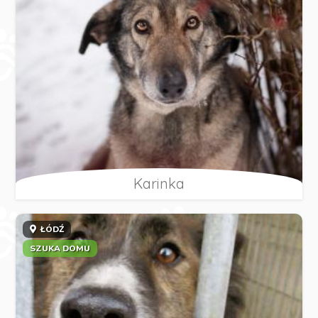
Karinka
ŁÓDŹ
SZUKA DOMU