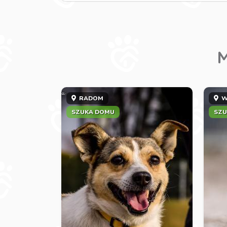
M
RADOM
W
SZUKA DOMU
SZU