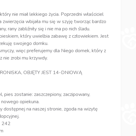
który nie miał lekkiego życia. Poprzedni właściciel
a zwierzęcia wbijała mu się w szyję tworząc bardzo
, rany zabliźniły się i nie ma po nich śladu.
ieskiem, który uwielbia zabawę z człowiekiem. Jest
czekuję swojego domku.
 smyczy, więc preferujemy dla Niego domek, który z
z nie zrobi mu krzywdy.
HRONISKA, OBJĘTY JEST 14-DNIOWĄ
l, pies zostanie: zaszczepiony, zaczipowany,
o nowego opiekuna.
y dostępnej na naszej stronie, zgoda na wizytę
opcyjnej.
5 242
im