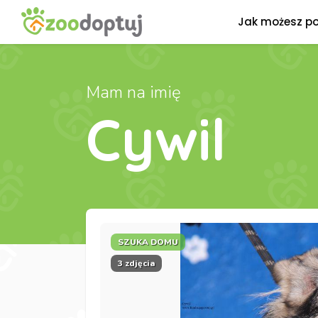
Jak możesz p
Mam na imię
Cywil
SZUKA DOMU
3 zdjęcia