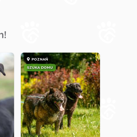
m!
POZNAŃ
SZUKA DOMU