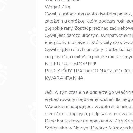
Waga:17 kg
Cywil to młodziutki około dwuletni piesek, 
założył mu obróżkę, która podczas rośnięci
głębokie rany. Został przez nas zaopiekowany
Cywil jest bardzo uroczym, sympatycznym p
energicznym psiakiem, który cały czas wy
Cywil nigdy nie był nauczony chodzenia na
cierpliwością i miłością pokaże mu, że smyc
NIE KUPUJ – ADOPTUJ!
PIES, KTÓRY TRAFIA DO NASZEGO SC
KWARANTANNĄ.
Jeśli w tym czasie nie odbierze go właścicie
wykastrowany i będziemy szukać dla nieg
Warunkiem adopcji jest wypełnienie ankiet
przed/po- adopcyjną, podpisanie umowy ad
Dane kontaktowe do opiekunów: 795 84
Schronisko w Nowym Dworze Mazowieck