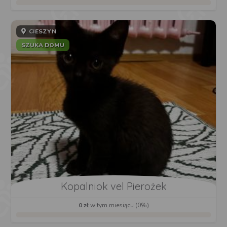
CIESZYN
SZUKA DOMU
Kopalniok vel Pierożek
0 zł
w tym miesiącu (0%)