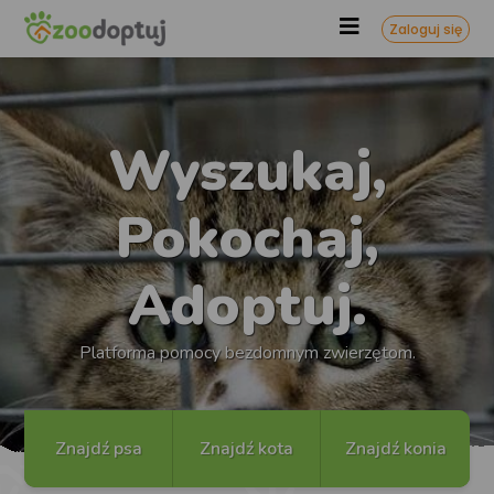
Zaloguj się
Wyszukaj,
Pokochaj,
Adoptuj.
Platforma pomocy bezdomnym zwierzętom.
Znajdź psa
Znajdź kota
Znajdź konia