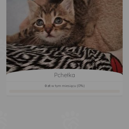
Pchełka
0 zł
w tym miesiącu (0%)