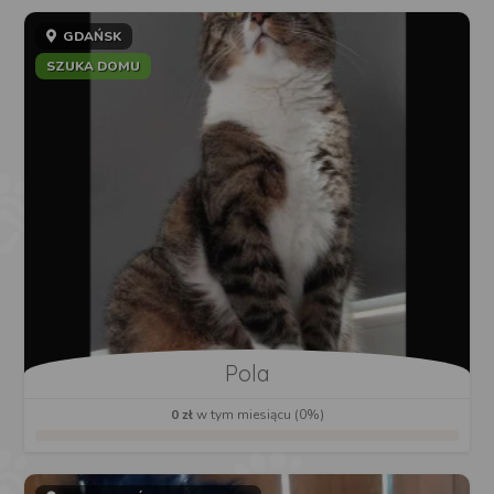
GDAŃSK
SZUKA DOMU
Pola
0 zł
w tym miesiącu (0%)