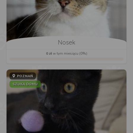
Nosek
0 zł
w tym miesiącu (0%)
POZNAŃ
SZUKA DOMU