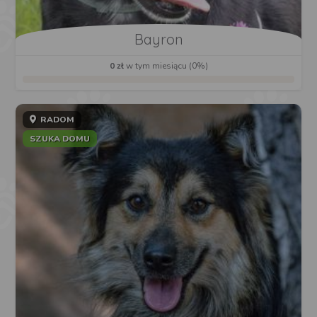
Bayron
0 zł
w tym miesiącu (0%)
RADOM
SZUKA DOMU