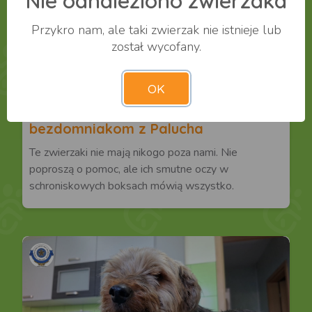
Nie odnaleziono zwierzaka
Przykro nam, ale taki zwierzak nie istnieje lub
został wycofany.
0.7
%
10,00 zł / 1 400,00 zł
OK
WSPIERAJĄCYCH: 1
Pełne miski, ciepłe koce – pomóżmy
bezdomniakom z Palucha
Te zwierzaki nie mają nikogo poza nami. Nie
poproszą o pomoc, ale ich smutne oczy w
schroniskowych boksach mówią wszystko.