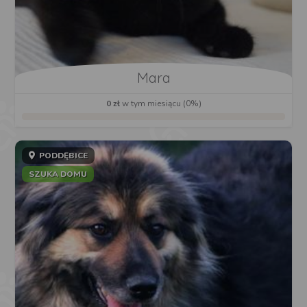
Mara
0 zł
w tym miesiącu (0%)
PODDĘBICE
SZUKA DOMU