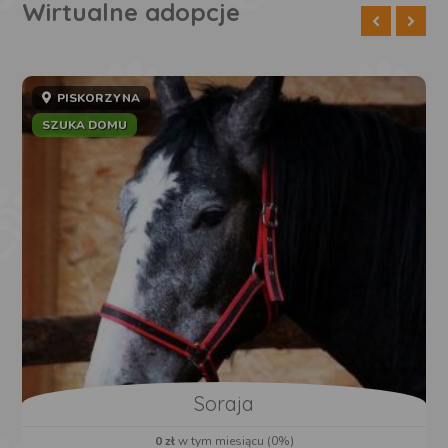
Wirtualne adopcje
PISKORZYNA
SZUKA DOMU
Soraja
0 zł
w tym miesiącu (0%)