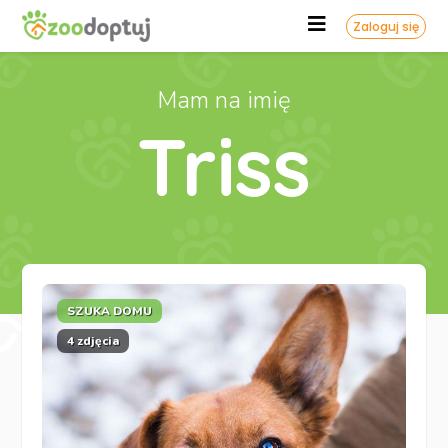
Zaloguj się
Mam na imię
Triss
SZUKA DOMU
4 zdjęcia