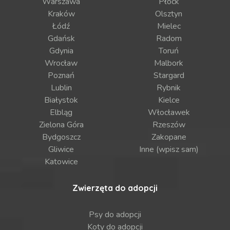
Warszawa
Płock
Kraków
Olsztyn
Łódź
Mielec
Gdańsk
Radom
Gdynia
Toruń
Wrocław
Malbork
Poznań
Stargard
Lublin
Rybnik
Białystok
Kielce
Elbląg
Włocławek
Zielona Góra
Rzeszów
Bydgoszcz
Zakopane
Gliwice
Inne (wpisz sam)
Katowice
Zwierzęta do adopcji
Psy do adopcji
Koty do adopcji