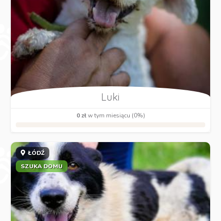
Luki
0 zł
w tym miesiącu (0%)
ŁÓDŹ
SZUKA DOMU