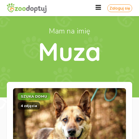
Zaloguj się
Mam na imię
Muza
SZUKA DOMU
4 zdjęcia