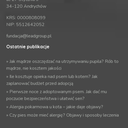
34-120 Andrychów
KRS: 0000808099
NIP: 5512642052
fundacja@leadgroup.pl
Ostatnie publikacje
»
Jak mądrze oszczędzać na utrzymywaniu pupila? Rób to
mądrze, nie kosztem jakości
»
Ile kosztuje opieka nad psem lub kotem? Jak
zaplanować budżet przed adopcją
»
Pierwsze noce z adoptowanym psem. Jak dać mu
poczucie bezpieczeństwa i ułatwić sen?
»
Alergia pokarmowa u kota – jakie daje objawy?
»
Czy pies może mieć alergię? Objawy i sposoby leczenia