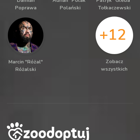
Damian
Adrian "Polak"
Patryk "Gleba"
Poprawa
Polański
Tołkaczewski
+12
Zobacz
Marcin "Różal"
wszystkich
Różalski