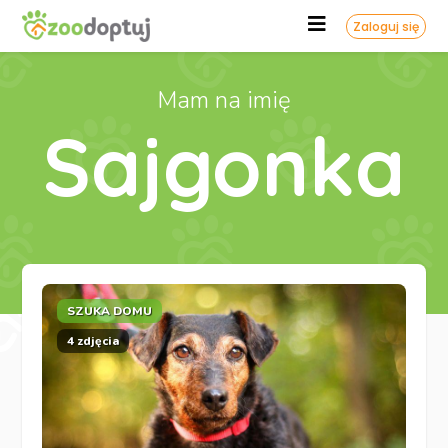
Zaloguj się
Mam na imię
Sajgonka
SZUKA DOMU
4 zdjęcia