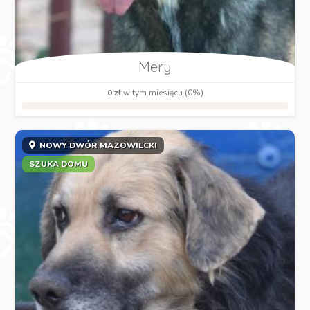
Mery
0 zł
w tym miesiącu (0%)
NOWY DWÓR MAZOWIECKI
SZUKA DOMU