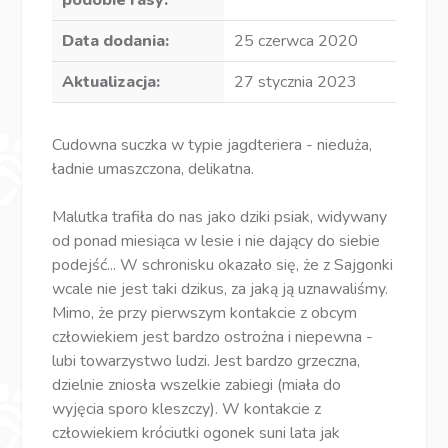
podobie rasy:
Data dodania:
25 czerwca 2020
Aktualizacja:
27 stycznia 2023
Cudowna suczka w typie jagdteriera - nieduża,
ładnie umaszczona, delikatna.
Malutka trafiła do nas jako dziki psiak, widywany
od ponad miesiąca w lesie i nie dający do siebie
podejść... W schronisku okazało się, że z Sajgonki
wcale nie jest taki dzikus, za jaką ją uznawaliśmy.
Mimo, że przy pierwszym kontakcie z obcym
człowiekiem jest bardzo ostrożna i niepewna -
lubi towarzystwo ludzi. Jest bardzo grzeczna,
dzielnie zniosła wszelkie zabiegi (miała do
wyjęcia sporo kleszczy). W kontakcie z
człowiekiem króciutki ogonek suni lata jak