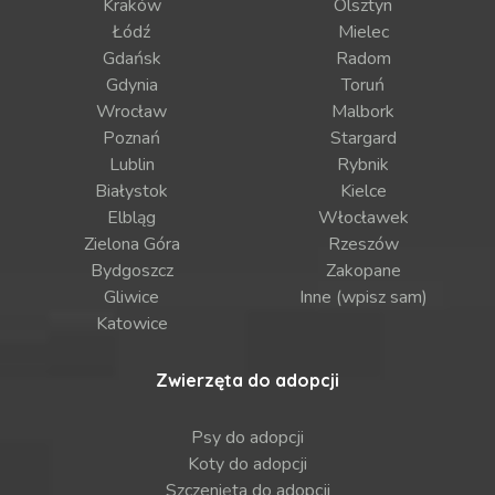
Kraków
Olsztyn
Łódź
Mielec
Gdańsk
Radom
Gdynia
Toruń
Wrocław
Malbork
Poznań
Stargard
Lublin
Rybnik
Białystok
Kielce
Elbląg
Włocławek
Zielona Góra
Rzeszów
Bydgoszcz
Zakopane
Gliwice
Inne (wpisz sam)
Katowice
Zwierzęta do adopcji
Psy do adopcji
Koty do adopcji
Szczenięta do adopcji